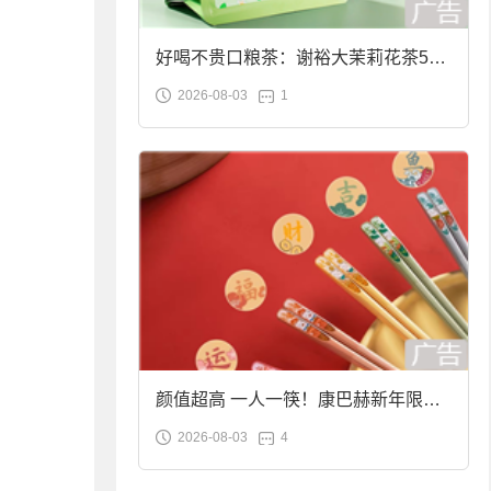
好喝不贵口粮茶：谢裕大茉莉花茶50g
2026-08-03
1
袋装9.9元到手
颜值超高 一人一筷！康巴赫新年限定
2026-08-03
4
合金筷子大促：19.9元