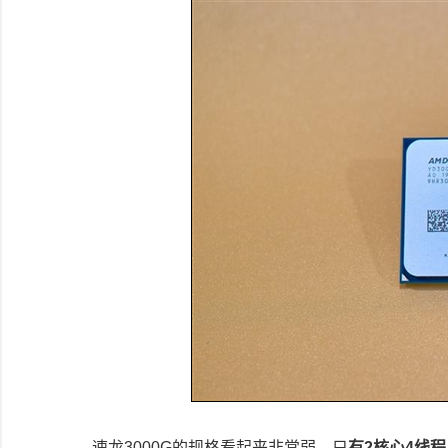
速龙3000G的规格看起来非常弱，只
有2核心4线程