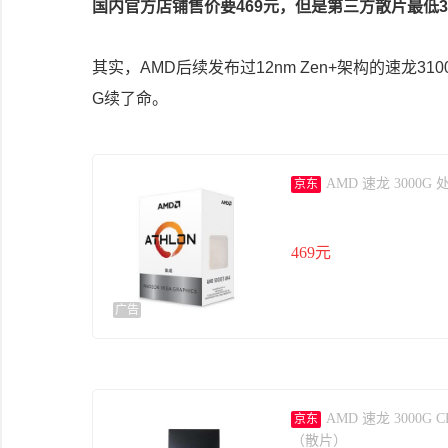
国内官方店铺售价要469元，但是第三方散片最低3
其实，AMD后续发布过12nm Zen+架构的速龙3
G续了命。
AMD 速龙 3000G 处
京东
469元
广告
AMD 速龙 3000G 
京东
（散片）