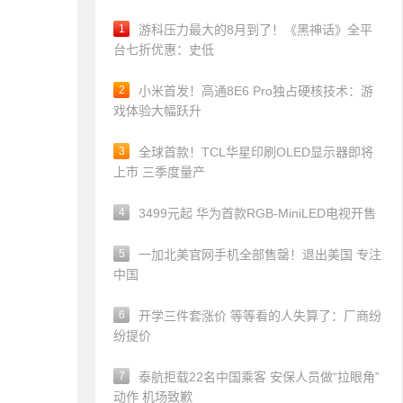
1
游科压力最大的8月到了！《黑神话》全平
台七折优惠：史低
2
小米首发！高通8E6 Pro独占硬核技术：游
戏体验大幅跃升
3
全球首款！TCL华星印刷OLED显示器即将
上市 三季度量产
4
3499元起 华为首款RGB-MiniLED电视开售
5
一加北美官网手机全部售罄！退出美国 专注
中国
6
开学三件套涨价 等等看的人失算了：厂商纷
纷提价
7
泰航拒载22名中国乘客 安保人员做“拉眼角”
动作 机场致歉