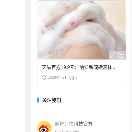
天猫官方19.9元：纳爱斯硫磺液体香
2026-07-31
0
皂2斤大促
关注我们
微博：
快科技官方