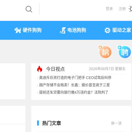
登录
注册
硬件狗狗
电池狗狗
驱动之家
今日视点
2026年08月7日 星期五
·
奥迪斥巨资打造的电子门把手 CEO试驾后叫停
·
国产存储不会贱卖！长鑫：报价甚至高于三星
·
提前还车贷要向银行缴4万违约金？法院判了
·
余承东回应发布会口误：起售价不是2499
热门文章
换一波