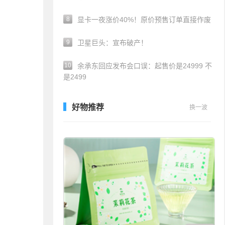
8
显卡一夜涨价40%！原价预售订单直接作废
9
卫星巨头：宣布破产！
10
余承东回应发布会口误：起售价是24999 不
是2499
好物推荐
换一波