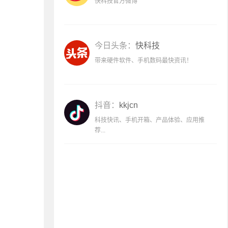
快科技官方微博
今日头条：
快科技
带来硬件软件、手机数码最快资讯！
抖音：
kkjcn
科技快讯、手机开箱、产品体验、应用推
荐...