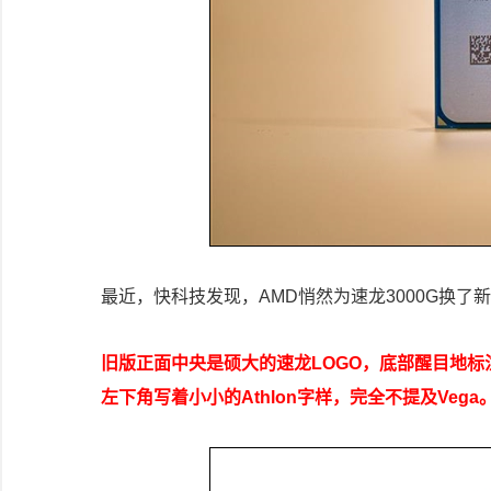
最近，快科技发现，AMD悄然为速龙3000G换了
旧版正面中央是硕大的速龙LOGO，底部醒目地标注着
左下角写着小小的Athlon字样，完全不提及Vega