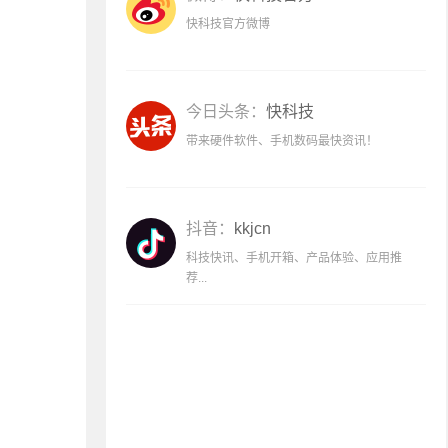
快科技官方微博
今日头条：
快科技
带来硬件软件、手机数码最快资讯！
抖音：
kkjcn
科技快讯、手机开箱、产品体验、应用推
荐...