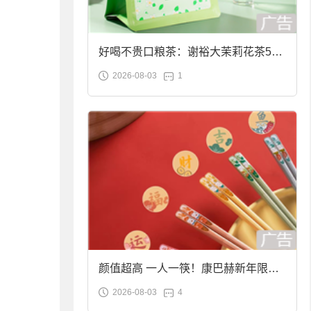
好喝不贵口粮茶：谢裕大茉莉花茶50g
2026-08-03
1
袋装9.9元到手
颜值超高 一人一筷！康巴赫新年限定
2026-08-03
4
合金筷子大促：19.9元