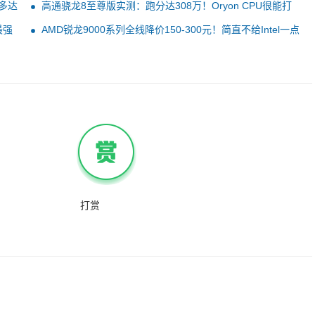
电多达
高通骁龙8至尊版实测：跑分达308万！Oryon CPU很能打
最强
AMD锐龙9000系列全线降价150-300元！简直不给Intel一点
活路
打赏