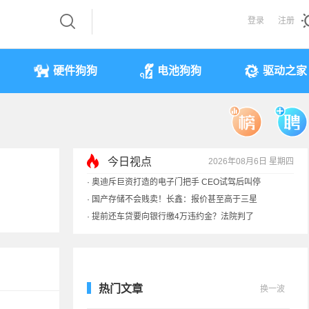
登录
注册
硬件狗狗
电池狗狗
驱动之家
今日视点
2026年08月6日 星期四
·
奥迪斥巨资打造的电子门把手 CEO试驾后叫停
·
国产存储不会贱卖！长鑫：报价甚至高于三星
·
提前还车贷要向银行缴4万违约金？法院判了
·
余承东回应发布会口误：起售价不是2499
热门文章
换一波