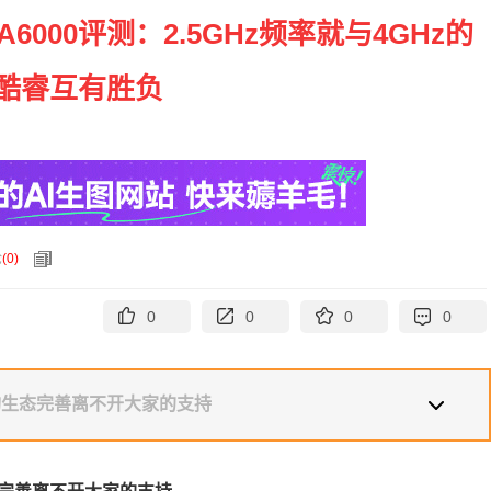
6000评测：2.5GHz频率就与4GHz的
代酷睿互有胜负
论
(
0
)
0
0
0
0
架构生态完善离不开大家的支持