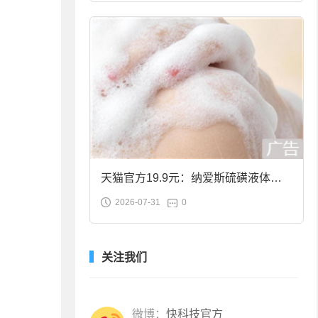
天猫官方19.9元：纳爱斯硫磺液体香
2026-07-31
0
皂2斤大促
关注我们
微博：
快科技官方