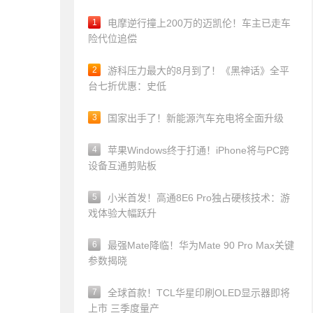
1
电摩逆行撞上200万的迈凯伦！车主已走车
险代位追偿
2
游科压力最大的8月到了！《黑神话》全平
台七折优惠：史低
3
国家出手了！新能源汽车充电将全面升级
4
苹果Windows终于打通！iPhone将与PC跨
设备互通剪贴板
5
小米首发！高通8E6 Pro独占硬核技术：游
戏体验大幅跃升
6
最强Mate降临！华为Mate 90 Pro Max关键
参数揭晓
7
全球首款！TCL华星印刷OLED显示器即将
上市 三季度量产