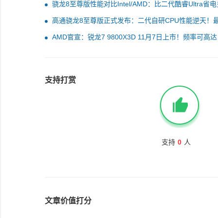
骁龙8至尊版性能对比Intel/AMD：比二代酷睿Ultra省
170％！
高通骁龙8至尊版正式发布：二代自研CPU性能逆天！
AI更像真人
AMD官宣：锐龙7 9800X3D 11月7日上市！频率可高达
5.7GHz
支持打赏
支持
0
人
文章价值打分