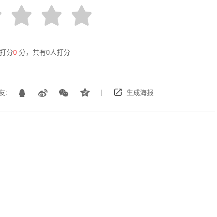
打分
0
分，共有
0
人打分
|
友:
生成海报