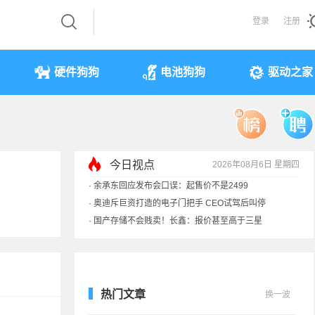
登录
注册
硬件狗狗
电池狗狗
驱动之家
·
余承东回应发布会口误：起售价不是2499
今日视点
2026年08月6日 星期四
·
奥迪斥巨资打造的电子门把手 CEO试驾后叫停
·
国产存储不会贱卖！长鑫：报价甚至高于三星
·
提前还车贷要向银行缴4万违约金？法院判了
热门文章
换一波