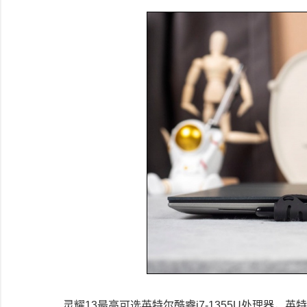
灵耀13最高可选英特尔酷睿i7-1355U处理器，