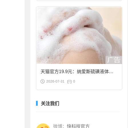
天猫官方19.9元：纳爱斯硫磺液体香
2026-07-31
0
皂2斤大促
关注我们
微博：
快科技官方