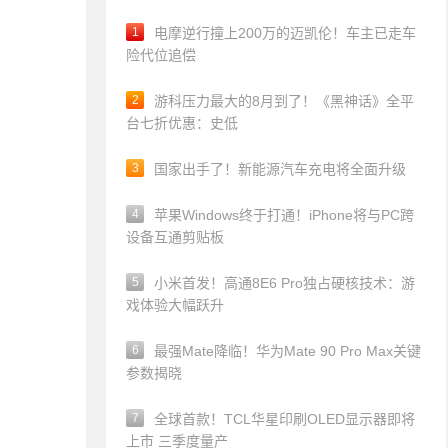
1
电摩逆行撞上200万的迈凯伦！车主已走车
险代位追偿
2
游科压力最大的8月到了！《黑神话》全平
台七折优惠：史低
3
国家出手了！新能源汽车充电将全面升级
4
苹果Windows终于打通！iPhone将与PC跨
设备互通剪贴板
5
小米首发！高通8E6 Pro独占硬核技术：游
戏体验大幅跃升
6
最强Mate降临！华为Mate 90 Pro Max关键
参数揭晓
7
全球首款！TCL华星印刷OLED显示器即将
上市 三季度量产