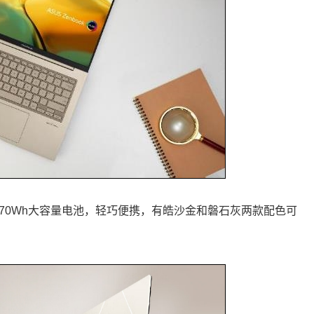
，内置70Wh大容量电池，轻巧便携，有皓沙金和磐石灰两款配色可