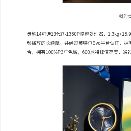
图为灵
灵耀14可选13代i7-1360P酷睿处理器，1.3kg+
频播放的长续航。并经过英特尔Evo平台认证，拥有超能
合，拥有100%P3广色域，600尼特峰值亮度，通过 Disp