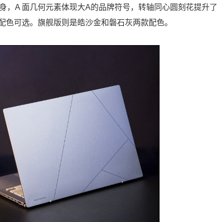
身，A 面几何元素体现大A的品牌符号，转轴同心圆刻花提升了
配色可选。旗舰版则是皓沙金和磐石灰两款配色。