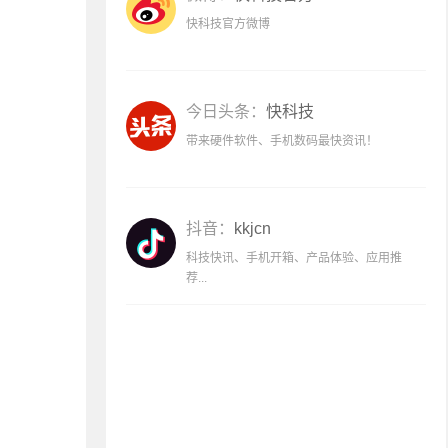
快科技官方微博
今日头条：
快科技
带来硬件软件、手机数码最快资讯！
抖音：
kkjcn
科技快讯、手机开箱、产品体验、应用推
荐...