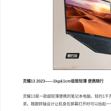
灵耀13 2023——1kg&1cm极致轻薄 便携随行
灵耀13是一款超轻薄便携的笔记本电脑，轻约1千
求。翘跟转轴设计让机身在屏幕打开时可以抬起一