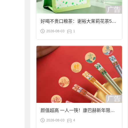
好喝不贵口粮茶：谢裕大茉莉花茶50g
2026-08-03
1
袋装9.9元到手
颜值超高 一人一筷！康巴赫新年限定
2026-08-03
4
合金筷子大促：19.9元