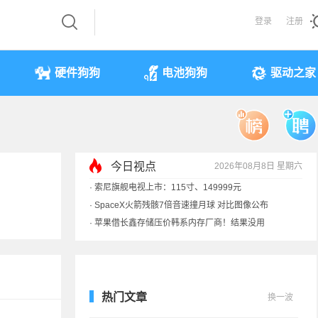
登录
注册
硬件狗狗
电池狗狗
驱动之家
今日视点
2026年08月8日 星期六
·
索尼旗舰电视上市：115寸、149999元
·
SpaceX火箭残骸7倍音速撞月球 对比图像公布
·
苹果借长鑫存储压价韩系内存厂商！结果没用
·
歌手汪峰：公司因AI已从1100人优化到400人
热门文章
换一波