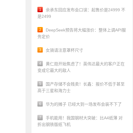
1
余承东回应发布会口误：起售价是24999 不
是2499
2
DeepSeek预告将大幅涨价：整体上调API服
务定价
3
女骑请注意罩杯尺寸
4
黄仁勋开始焦虑了！英伟达最大的客户正在
变成它最大的敌人
5
国产存储不会贱卖！长鑫：报价不低于甚至
高于三星和海力士
6
华为的摊子 已经大到一场发布会装不下了
7
手机能用！我国钢材大突破：比A4纸薄 对
折出钢铁版纸飞机