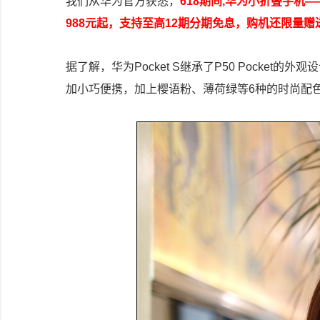
我们从华为官方获悉，
618期间,华为小折叠手机—
988元起，支持至高12期分期免息，购机还限量赠
据了解，华为Pocket S继承了P50 Pocke
加小巧便携，加上樱语粉、薄荷绿等6种的时尚配