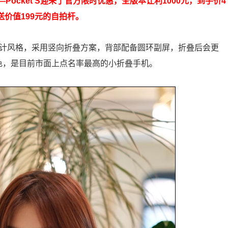
—Pocket S迎来了官方限时优惠，全版本让利1000元，到手价4
送价值199元的自拍杆。
t的外观设计风格，采用竖向折叠方案，背部配备圆环副屏，折叠后会更
色，是目前市面上点名率最高的小折叠手机。