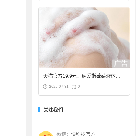
天猫官方19.9元：纳爱斯硫磺液体香
2026-07-31
0
皂2斤大促
关注我们
微博：
快科技官方