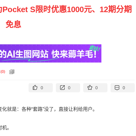
ocket S限时优惠1000元、12期分期
免息
论
(
0
)
0
0
0
0
变化就是：各种“套路”没了，直接让利给用户。
时机。