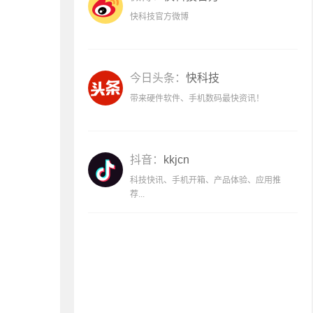
快科技官方微博
今日头条：
快科技
带来硬件软件、手机数码最快资讯！
抖音：
kkjcn
科技快讯、手机开箱、产品体验、应用推
荐...