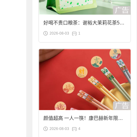
好喝不贵口粮茶：谢裕大茉莉花茶50g
2026-08-03
1
袋装9.9元到手
颜值超高 一人一筷！康巴赫新年限定
2026-08-03
4
合金筷子大促：19.9元