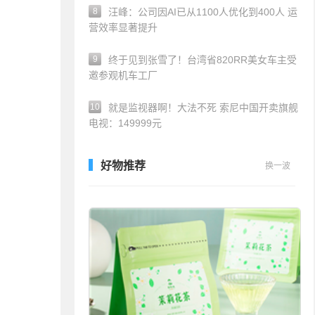
8
汪峰：公司因AI已从1100人优化到400人 运
营效率显著提升
9
终于见到张雪了！台湾省820RR美女车主受
邀参观机车工厂
10
就是监视器啊！大法不死 索尼中国开卖旗舰
电视：149999元
好物推荐
换一波