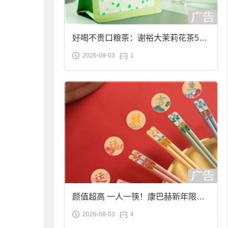
好喝不贵口粮茶：谢裕大茉莉花茶50g
2026-08-03
1
袋装9.9元到手
颜值超高 一人一筷！康巴赫新年限定
2026-08-03
4
合金筷子大促：19.9元