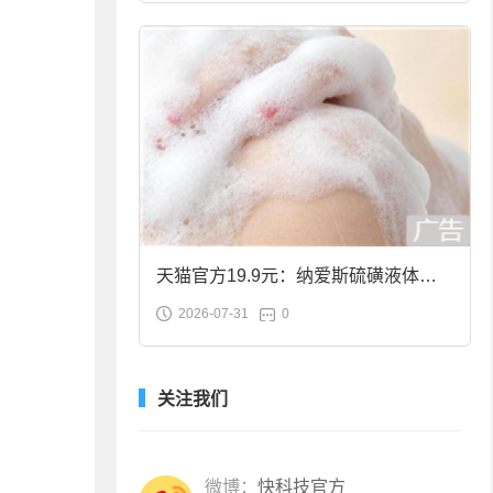
天猫官方19.9元：纳爱斯硫磺液体香
2026-07-31
0
皂2斤大促
关注我们
微博：
快科技官方