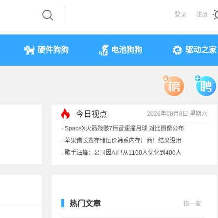
登录
注册
硬件狗狗
电池狗狗
驱动之家
·
SpaceX火箭残骸7倍音速撞月球 对比图像公布
今日视点
·
苹果借长鑫存储压价韩系内存厂商！结果没用
2026年08月8日 星期六
·
歌手汪峰：公司因AI已从1100人优化到400人
·
索尼旗舰电视上市：115寸、149999元
热门文章
换一波