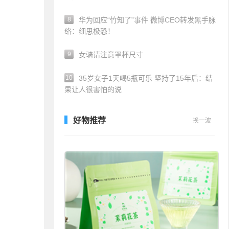
8
华为回应“竹知了”事件 微博CEO转发黑手脉
络：细思极恐！
9
女骑请注意罩杯尺寸
10
35岁女子1天喝5瓶可乐 坚持了15年后：结
果让人很害怕的说
好物推荐
换一波