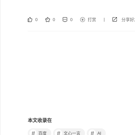
|
0
0
0
打赏
分享好
本文收录在
#
#
#
百度
文心一言
AI