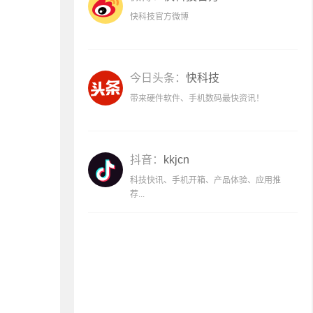
快科技官方微博
今日头条：
快科技
带来硬件软件、手机数码最快资讯！
抖音：
kkjcn
科技快讯、手机开箱、产品体验、应用推
荐...