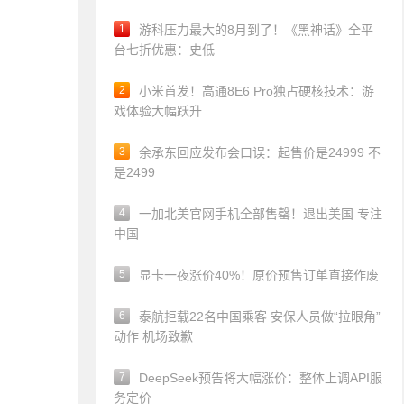
1
游科压力最大的8月到了！《黑神话》全平
台七折优惠：史低
2
小米首发！高通8E6 Pro独占硬核技术：游
戏体验大幅跃升
3
余承东回应发布会口误：起售价是24999 不
是2499
4
一加北美官网手机全部售罄！退出美国 专注
中国
5
显卡一夜涨价40%！原价预售订单直接作废
6
泰航拒载22名中国乘客 安保人员做“拉眼角”
动作 机场致歉
7
DeepSeek预告将大幅涨价：整体上调API服
务定价