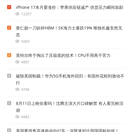
iPhone 17本月要涨价：苹果供应链减产 供货压力瞬间加剧
1
12207
黄仁勋一刀砍碎HBM！SK海力士暴跌19% 唯独长鑫安然无
2
恙
5069
英特尔终于掏出了压箱底的技术！CPU不用再干苦力
3
4887
破除美国制裁！华为5G手机海外回归：有国外花粉到激动不
4
行
4746
8月11日上映你看吗！沈腾主演大片口碑解禁 有人看完称泪
5
崩
4482
美国要停售高速电动自行车：这限速对比我国国标如何！
6