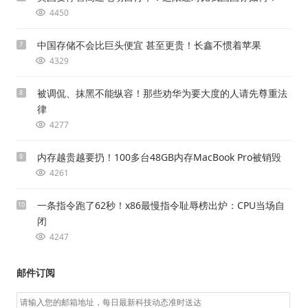
4450
中国存储不会比巨头便宜 甚至更贵！长鑫不惯着苹果
7
4329
被调侃、抹黑不能纵容！那些劝华为要大度的人请先尊重法
8
律
4277
内存越贵越要扔！100多台48GB内存MacBook Pro被销毁
9
4261
一条指令跑了62秒！x86最慢指令耻辱榜出炉：CPU当场自
10
闭
4247
邮件订阅