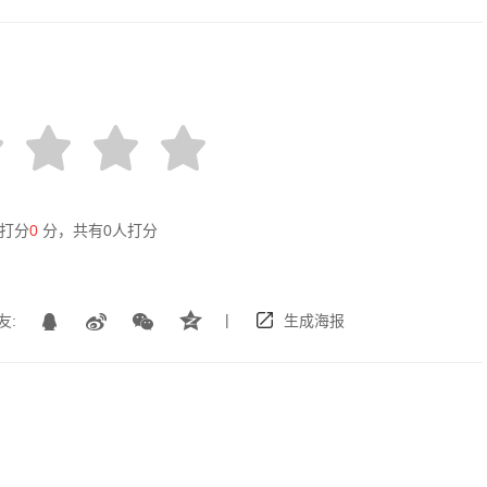
打分
0
分，共有
0
人打分
|
友:
生成海报