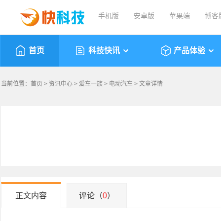
手机版
安卓版
苹果端
博客
首页
科技快讯
产品体验
当前位置：
首页
>
资讯中心
>
爱车一族
>
电动汽车
> 文章详情
正文内容
评论（
0
）