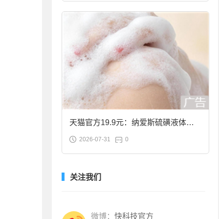
天猫官方19.9元：纳爱斯硫磺液体香
2026-07-31
0
皂2斤大促
关注我们
微博：
快科技官方