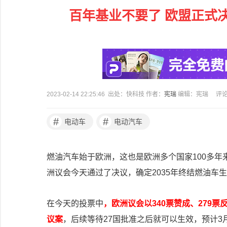
百年基业不要了 欧盟正式决
2023-02-14 22:25:46 出处：快科技 作者：
宪瑞
编辑：宪瑞
评
#
#
电动车
电动汽车
燃油汽车始于欧洲，这也是欧洲多个国家100多
洲议会今天通过了决议，确定2035年终结燃油车生
在今天的投票中
，欧洲议会以340票赞成、279票
议案
，后续等待27国批准之后就可以生效，预计3