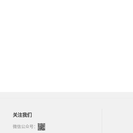
关注我们
微信公众号：