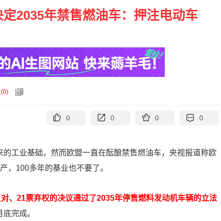
定2035年禁售燃油车：押注电动车
论
(
0
)
0
0
0
0
年来的工业基础，然而欧盟一直在酝酿禁售燃油车，央视报道称欧
产，100多年的基业也不要了。
反对、21票弃权的决议通过了2035年停售燃料发动机车辆的立法
月底完成。