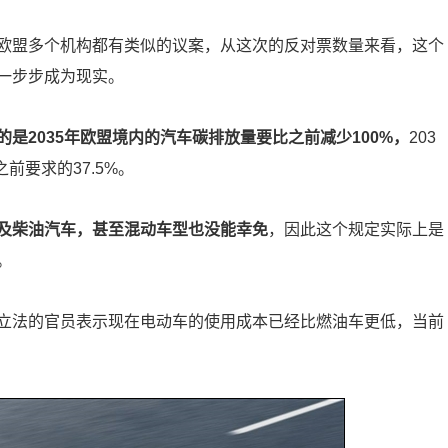
欧盟多个机构都有类似的议案，从这次的反对票数量来看，这个
一步步成为现实。
的是2035年欧盟境内的汽车碳排放量要比之前减少100%，
203
前要求的37.5%。
及柴油汽车，甚至混动车型也没能幸免
，因此这个规定实际上是
。
立法的官员表示现在电动车的使用成本已经比燃油车更低，当前