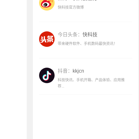
快科技官方微博
今日头条：
快科技
带来硬件软件、手机数码最快资讯！
抖音：
kkjcn
科技快讯、手机开箱、产品体验、应用推
荐...