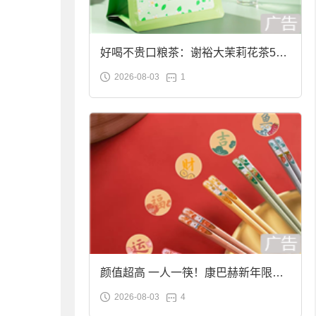
好喝不贵口粮茶：谢裕大茉莉花茶50g
2026-08-03
1
袋装9.9元到手
颜值超高 一人一筷！康巴赫新年限定
2026-08-03
4
合金筷子大促：19.9元