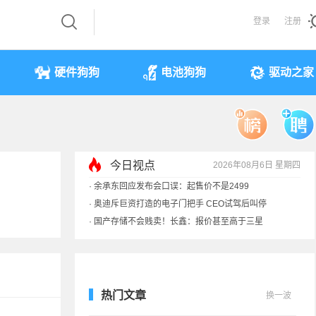
登录
注册
硬件狗狗
电池狗狗
驱动之家
今日视点
2026年08月6日 星期四
·
余承东回应发布会口误：起售价不是2499
·
奥迪斥巨资打造的电子门把手 CEO试驾后叫停
·
国产存储不会贱卖！长鑫：报价甚至高于三星
·
提前还车贷要向银行缴4万违约金？法院判了
热门文章
换一波