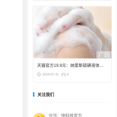
天猫官方19.9元：纳爱斯硫磺液体香
2026-07-31
0
皂2斤大促
关注我们
微博：
快科技官方