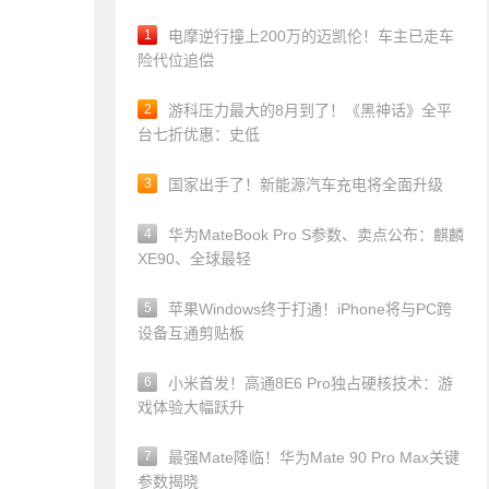
1
电摩逆行撞上200万的迈凯伦！车主已走车
险代位追偿
2
游科压力最大的8月到了！《黑神话》全平
台七折优惠：史低
3
国家出手了！新能源汽车充电将全面升级
4
华为MateBook Pro S参数、卖点公布：麒麟
XE90、全球最轻
5
苹果Windows终于打通！iPhone将与PC跨
设备互通剪贴板
6
小米首发！高通8E6 Pro独占硬核技术：游
戏体验大幅跃升
7
最强Mate降临！华为Mate 90 Pro Max关键
参数揭晓