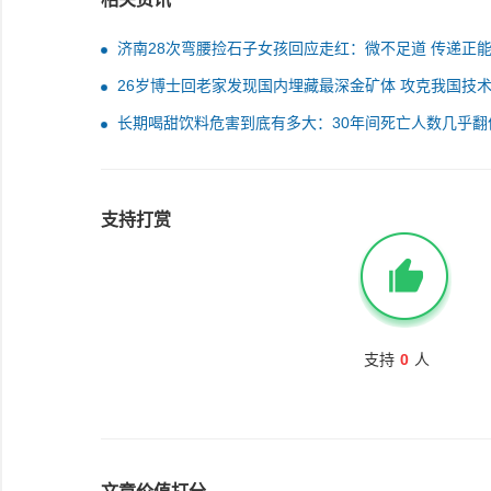
济南28次弯腰捡石子女孩回应走红：微不足道 传递正
26岁博士回老家发现国内埋藏最深金矿体 攻克我国技
题：网友惊叹太厉害
长期喝甜饮料危害到底有多大：30年间死亡人数几乎翻
支持打赏
支持
0
人