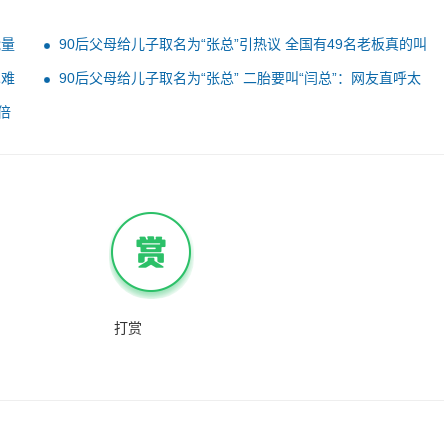
能量
90后父母给儿子取名为“张总”引热议 全国有49名老板真的叫
张总
术难
90后父母给儿子取名为“张总” 二胎要叫“闫总”：网友直呼太
霸气
倍
打赏