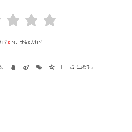
打分
0
分，共有
0
人打分
|
友:
生成海报