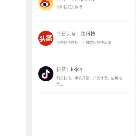
快科技官方微博
今日头条：
快科技
带来硬件软件、手机数码最快资讯！
抖音：
kkjcn
科技快讯、手机开箱、产品体验、应用推
荐...