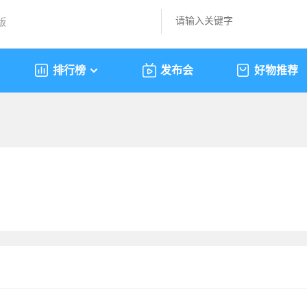
版
排行榜
发布会
好物推荐