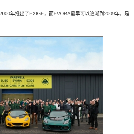
000年推出了EXIGE，而EVORA最早可以追溯到2009年，是