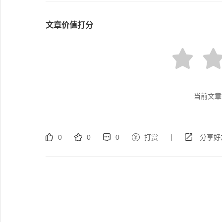
文章价值打分
当前文章
|
0
0
0
打赏
分享好