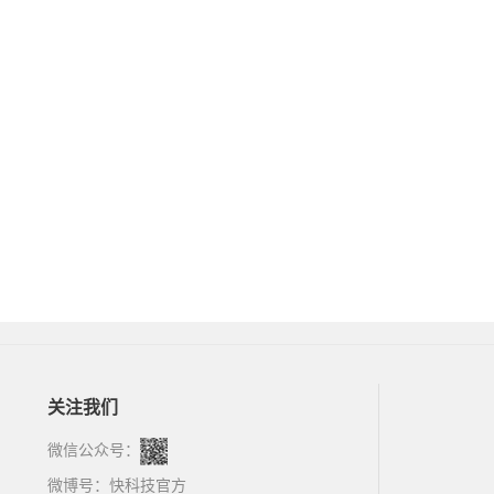
关注我们
微信公众号：
微博号：
快科技官方