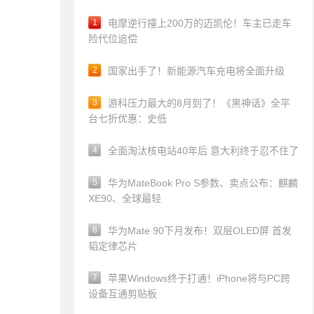
1
电摩逆行撞上200万的迈凯伦！车主已走车
险代位追偿
2
国家出手了！新能源汽车充电将全面升级
3
游科压力最大的8月到了！《黑神话》全平
台七折优惠：史低
4
全面淘汰核电站40年后 意大利终于忍不住了
5
华为MateBook Pro S参数、卖点公布：麒麟
XE90、全球最轻
6
华为Mate 90下月发布！双层OLED屏 首发
韬定律芯片
7
苹果Windows终于打通！iPhone将与PC跨
设备互通剪贴板