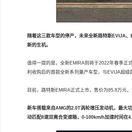
随着这三款车型的停产，未来全新路特斯EVIJA、E
新的生机。
值得一提的是，全新EMIRA则将于2022年春
利收购后的首款全新系列量产车型，与EVIJA超
目前，路特斯EMIRA正式上市，售价为85.8万元
新车搭载来自AMG的2.0T涡轮增压发动机，最大功
动匹配8速双离合变速箱，0-100km/h加速时间在4