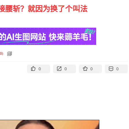
接腰斩？就因为换了个叫法
0
)
0
0
0
0