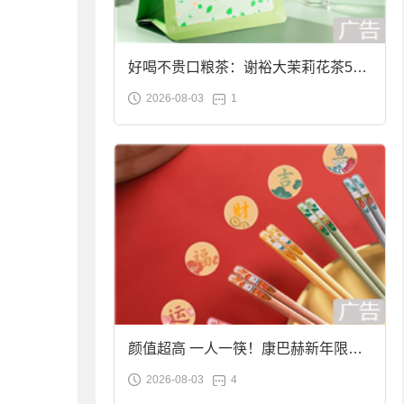
好喝不贵口粮茶：谢裕大茉莉花茶50g
2026-08-03
1
袋装9.9元到手
颜值超高 一人一筷！康巴赫新年限定
2026-08-03
4
合金筷子大促：19.9元