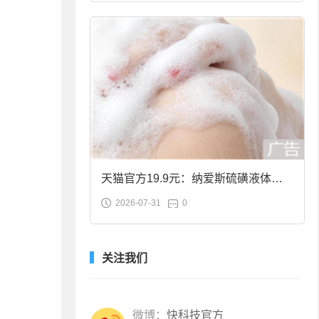
天猫官方19.9元：纳爱斯硫磺液体香
2026-07-31
0
皂2斤大促
关注我们
微博：
快科技官方