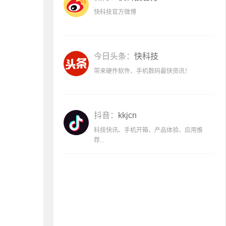
快科技官方微博
今日头条：
快科技
带来硬件软件、手机数码最快资讯！
抖音：
kkjcn
科技快讯、手机开箱、产品体验、应用推
荐...