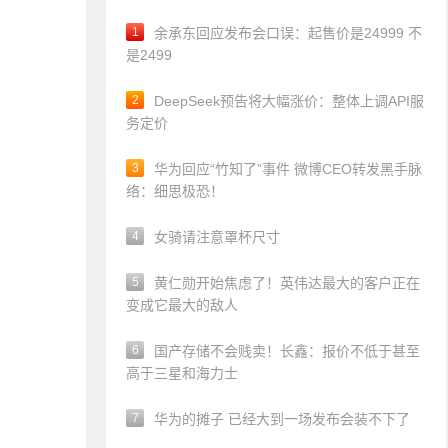
1
余承东回应发布会口误：起售价是24999 不
是2499
2
DeepSeek预告将大幅涨价：整体上调API服
务定价
3
华为回应“竹知了”事件 微博CEO转发黑手脉
络：细思极恐！
4
女骑请注意罩杯尺寸
5
黄仁勋开始焦虑了！英伟达最大的客户正在
变成它最大的敌人
6
国产存储不会贱卖！长鑫：报价不低于甚至
高于三星和海力士
7
华为的摊子 已经大到一场发布会装不下了