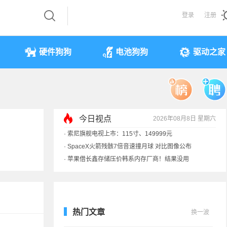
登录
注册
硬件狗狗
电池狗狗
驱动之家
今日视点
2026年08月8日 星期六
·
索尼旗舰电视上市：115寸、149999元
·
SpaceX火箭残骸7倍音速撞月球 对比图像公布
·
苹果借长鑫存储压价韩系内存厂商！结果没用
·
歌手汪峰：公司因AI已从1100人优化到400人
热门文章
换一波