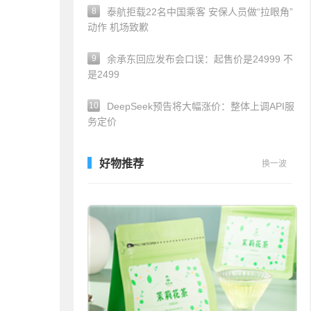
8
泰航拒载22名中国乘客 安保人员做“拉眼角”
动作 机场致歉
9
余承东回应发布会口误：起售价是24999 不
是2499
10
DeepSeek预告将大幅涨价：整体上调API服
务定价
好物推荐
换一波