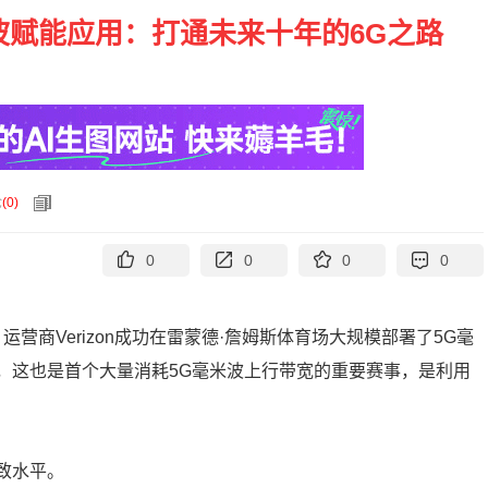
波赋能应用：打通未来十年的6G之路
论
(
0
)
0
0
0
0
运营商Verizon成功在雷蒙德·詹姆斯体育场大规模部署了5G毫
s，这也是首个大量消耗5G毫米波上行带宽的重要赛事，是利用
极致水平。