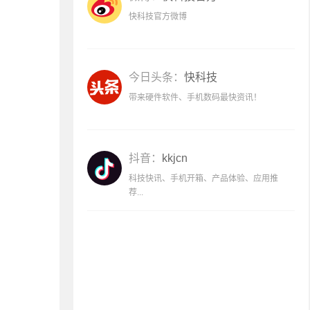
快科技官方微博
今日头条：
快科技
带来硬件软件、手机数码最快资讯！
抖音：
kkjcn
科技快讯、手机开箱、产品体验、应用推
荐...