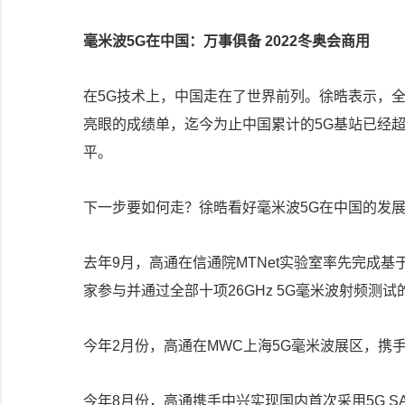
毫米波5G在中国：万事俱备 2022冬奥会商用
在5G技术上，中国走在了世界前列。徐晧表示，全
亮眼的成绩单，迄今为止中国累计的5G基站已经超过
平。
下一步要如何走？徐晧看好毫米波5G在中国的发
去年9月，高通在信通院MTNet实验室率先完成基于3G
家参与并通过全部十项26GHz 5G毫米波射频测
今年2月份，高通在MWC上海5G毫米波展区，携
今年8月份，高通携手中兴实现国内首次采用5G SA