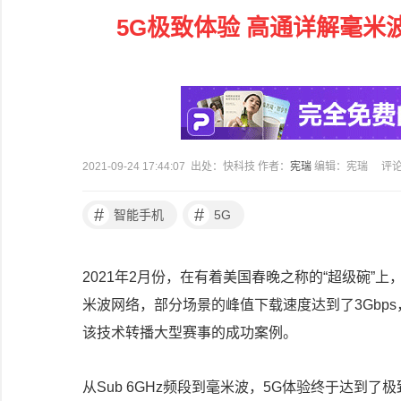
5G极致体验 高通详解毫米
2021-09-24 17:44:07 出处：快科技 作者：
宪瑞
编辑：宪瑞
评
#
#
智能手机
5G
2021年2月份，在有着美国春晚之称的“超级碗”上，
米波网络，部分场景的峰值下载速度达到了3Gbp
该技术转播大型赛事的成功案例。
从Sub 6GHz频段到毫米波，5G体验终于达到了