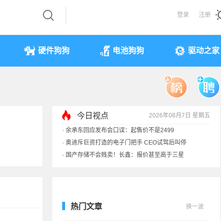
登录
注册
硬件狗狗
电池狗狗
驱动之家
今日视点
2026年08月7日 星期五
·
余承东回应发布会口误：起售价不是2499
·
奥迪斥巨资打造的电子门把手 CEO试驾后叫停
·
国产存储不会贱卖！长鑫：报价甚至高于三星
·
提前还车贷要向银行缴4万违约金？法院判了
热门文章
换一波