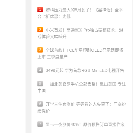
1
游科压力最大的8月到了！《黑神话》全平
台七折优惠：史低
2
小米首发！高通8E6 Pro独占硬核技术：游
戏体验大幅跃升
3
全球首款！TCL华星印刷OLED显示器即将
上市 三季度量产
4
3499元起 华为首款RGB-MiniLED电视开售
5
一加北美官网手机全部售罄！退出美国 专注
中国
6
开学三件套涨价 等等看的人失算了：厂商纷
纷提价
7
显卡一夜涨价40%！原价预售订单直接作废