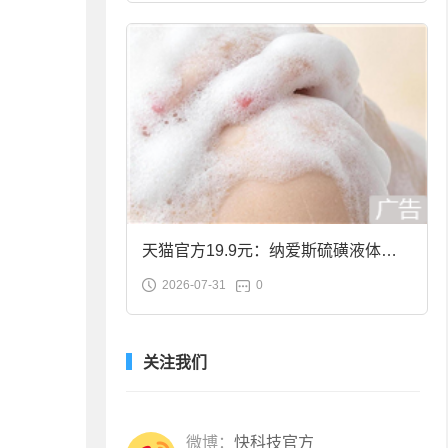
天猫官方19.9元：纳爱斯硫磺液体香
2026-07-31
0
皂2斤大促
关注我们
微博：
快科技官方