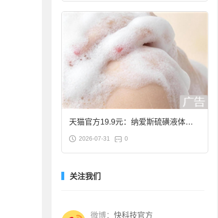
天猫官方19.9元：纳爱斯硫磺液体香
2026-07-31
0
皂2斤大促
关注我们
微博：
快科技官方