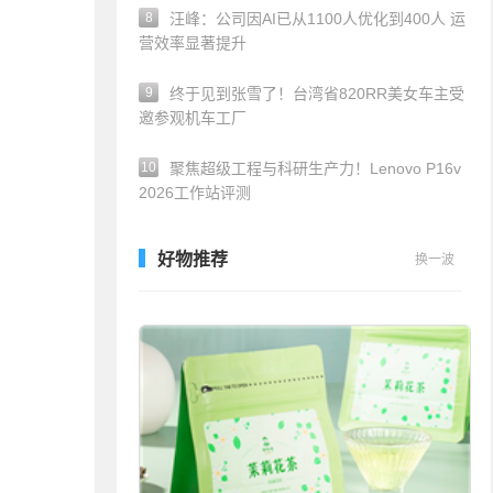
8
汪峰：公司因AI已从1100人优化到400人 运
营效率显著提升
9
终于见到张雪了！台湾省820RR美女车主受
邀参观机车工厂
10
聚焦超级工程与科研生产力！Lenovo P16v
2026工作站评测
好物推荐
换一波