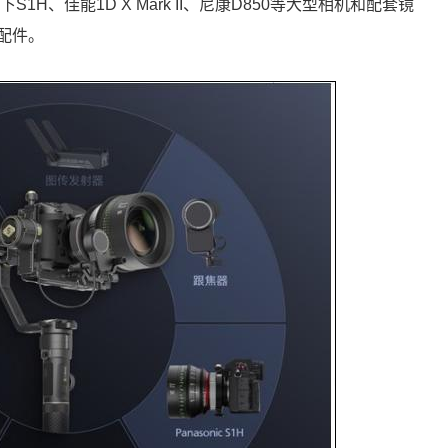
H、佳能1D X Mark II、尼康D850等大型相机和配套镜
配件。