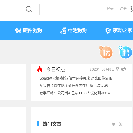
登录
注册
硬件狗狗
电池狗狗
驱动之家
今日视点
2026年08月8日 星期六
·
SpaceX火箭残骸7倍音速撞月球 对比图像公布
·
苹果借长鑫存储压价韩系内存厂商！结果没用
·
歌手汪峰：公司因AI已从1100人优化到400人
·
索尼旗舰电视上市：115寸、149999元
热门文章
换一波