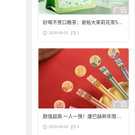
好喝不贵口粮茶：谢裕大茉莉花茶50g
2026-08-03
1
袋装9.9元到手
颜值超高 一人一筷！康巴赫新年限定
2026-08-03
4
合金筷子大促：19.9元