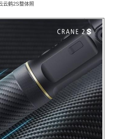
云云鹤2S整体照