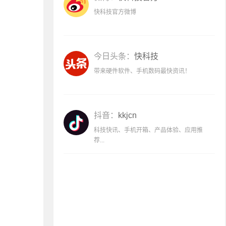
快科技官方微博
今日头条：
快科技
带来硬件软件、手机数码最快资讯！
抖音：
kkjcn
科技快讯、手机开箱、产品体验、应用推
荐...