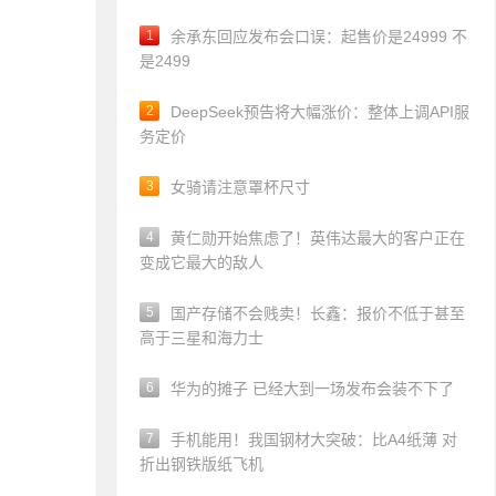
1
余承东回应发布会口误：起售价是24999 不
是2499
2
DeepSeek预告将大幅涨价：整体上调API服
务定价
3
女骑请注意罩杯尺寸
4
黄仁勋开始焦虑了！英伟达最大的客户正在
变成它最大的敌人
5
国产存储不会贱卖！长鑫：报价不低于甚至
高于三星和海力士
6
华为的摊子 已经大到一场发布会装不下了
7
手机能用！我国钢材大突破：比A4纸薄 对
折出钢铁版纸飞机