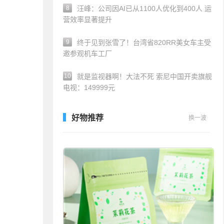
8
汪峰：公司因AI已从1100人优化到400人 运
营效率显著提升
9
终于见到张雪了！台湾省820RR美女车主受
邀参观机车工厂
10
就是监视器啊！大法不死 索尼中国开卖旗舰
电视：149999元
好物推荐
换一波