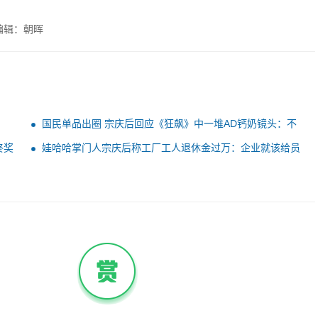
编辑：朝晖
国民单品出圈 宗庆后回应《狂飙》中一堆AD钙奶镜头：不
是广告植入
终奖
娃哈哈掌门人宗庆后称工厂工人退休金过万：企业就该给员
工增加工资