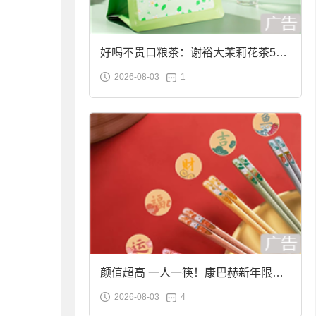
好喝不贵口粮茶：谢裕大茉莉花茶50g
2026-08-03
1
袋装9.9元到手
颜值超高 一人一筷！康巴赫新年限定
2026-08-03
4
合金筷子大促：19.9元