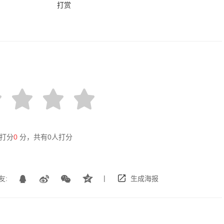
打赏
打分
0
分，共有
0
人打分
|
友:
生成海报