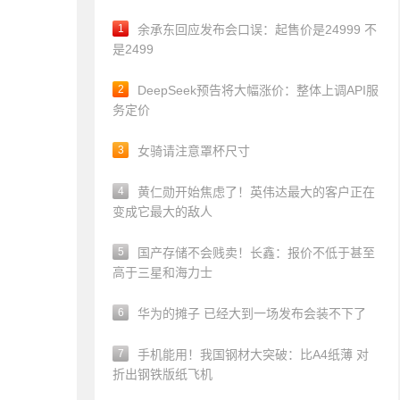
1
余承东回应发布会口误：起售价是24999 不
是2499
2
DeepSeek预告将大幅涨价：整体上调API服
务定价
3
女骑请注意罩杯尺寸
4
黄仁勋开始焦虑了！英伟达最大的客户正在
变成它最大的敌人
5
国产存储不会贱卖！长鑫：报价不低于甚至
高于三星和海力士
6
华为的摊子 已经大到一场发布会装不下了
7
手机能用！我国钢材大突破：比A4纸薄 对
折出钢铁版纸飞机