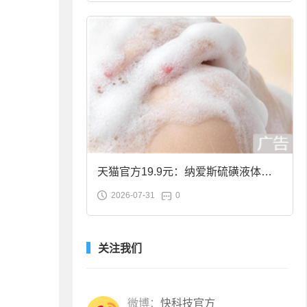
天猫官方19.9元：纳爱斯硫磺液体香
2026-07-31
0
皂2斤大促
关注我们
微博：
快科技官方