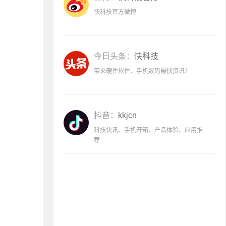
快科技官方微博
今日头条：
快科技
带来硬件软件、手机数码最快资讯！
抖音：
kkjcn
科技快讯、手机开箱、产品体验、应用推
荐...