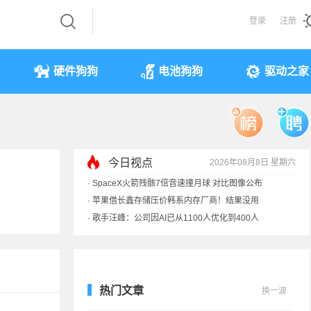
登录
注册
硬件狗狗
电池狗狗
驱动之家
今日视点
2026年08月8日 星期六
·
SpaceX火箭残骸7倍音速撞月球 对比图像公布
·
苹果借长鑫存储压价韩系内存厂商！结果没用
·
歌手汪峰：公司因AI已从1100人优化到400人
·
索尼旗舰电视上市：115寸、149999元
热门文章
换一波