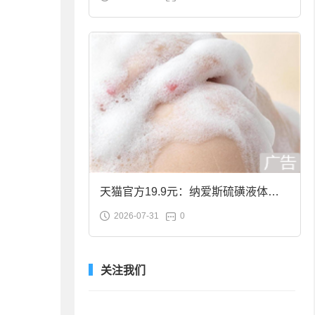
合金筷子大促：19.9元
天猫官方19.9元：纳爱斯硫磺液体香
2026-07-31
0
皂2斤大促
关注我们