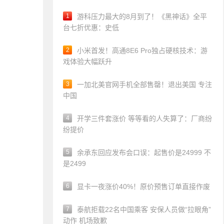
1
游科压力最大的8月到了！《黑神话》全平
台七折优惠：史低
2
小米首发！高通8E6 Pro独占硬核技术：游
戏体验大幅跃升
3
一加北美官网手机全部售罄！退出美国 专注
中国
4
开学三件套涨价 等等看的人失算了：厂商纷
纷提价
5
余承东回应发布会口误：起售价是24999 不
是2499
6
显卡一夜涨价40%！原价预售订单直接作废
7
泰航拒载22名中国乘客 安保人员做“拉眼角”
动作 机场致歉