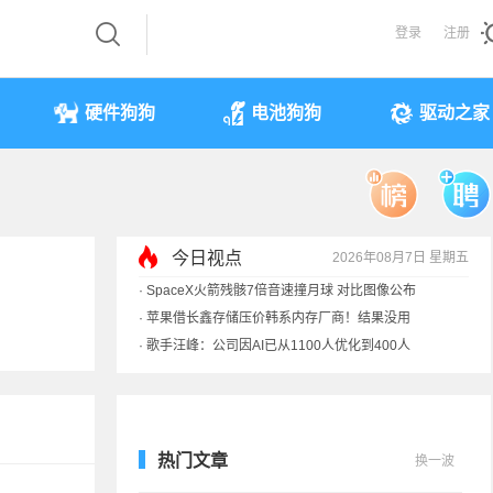
登录
注册
硬件狗狗
电池狗狗
驱动之家
今日视点
2026年08月7日 星期五
·
SpaceX火箭残骸7倍音速撞月球 对比图像公布
·
苹果借长鑫存储压价韩系内存厂商！结果没用
·
歌手汪峰：公司因AI已从1100人优化到400人
·
索尼旗舰电视上市：115寸、149999元
热门文章
换一波