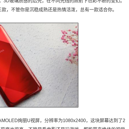
。3D玻璃质感的后壳，在不同光线的照射下色彩不断的变幻。
光谱黑三款，不管你是沉稳成熟还是热情活泼，总有一款适合你。
er AMOLED绚丽U视屏，分辨率为1080x2400，这块屏幕达到了2