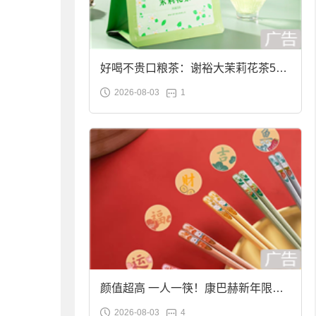
好喝不贵口粮茶：谢裕大茉莉花茶50g
2026-08-03
1
袋装9.9元到手
颜值超高 一人一筷！康巴赫新年限定
2026-08-03
4