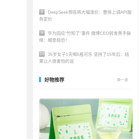
8
DeepSeek预告将大幅涨价：整体上调API服
务定价
9
华为回应“竹知了”事件 微博CEO转发黑手脉
络：细思极恐！
10
35岁女子1天喝5瓶可乐 坚持了15年后：结
果让人很害怕的说
好物推荐
换一波