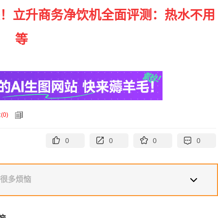
决！立升商务净饮机全面评测：热水不用
等
论
(
0
)
0
0
0
0
我很多烦恼