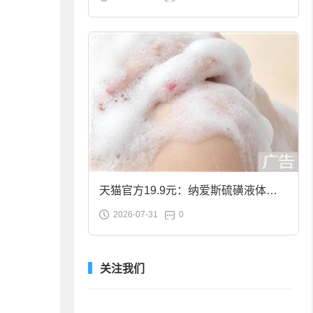
合金筷子大促：19.9元
天猫官方19.9元：纳爱斯硫磺液体香
2026-07-31
0
皂2斤大促
关注我们