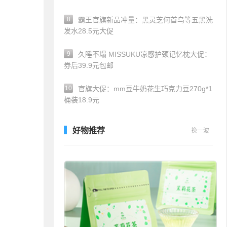
8
霸王官旗新品冲量：黑灵芝何首乌等五黑洗
发水28.5元大促
9
久睡不塌 MISSUKU凉感护颈记忆枕大促：
券后39.9元包邮
10
官旗大促：mm豆牛奶花生巧克力豆270g*1
桶装18.9元
好物推荐
换一波