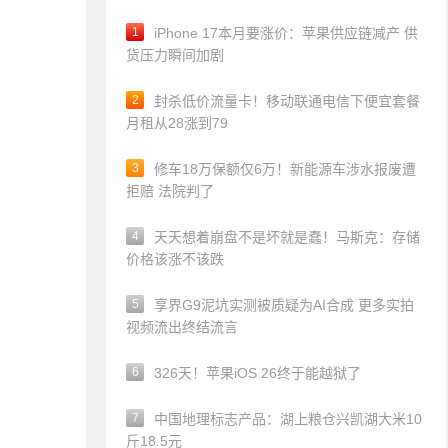
1
iPhone 17本月要涨价：苹果供应链减产 供
货压力瞬间加剧
2
封杀低价流量卡！移动联通电信下便宜套餐
月租从28涨到79
3
修车18万保额仅6万！新能源车涉水报废遭
拒赔 法院判了
4
天天想着崩盘不是坏就是蠢！马斯克：存储
价格该涨不该跌
5
享界G9泥坑实测被质疑为AI合成 更多实拍
视频流出终结流言
6
326天！苹果iOS 26终于能越狱了
7
中国地理标志产品：湖上粮仓兴凯湖大米10
斤18.5元