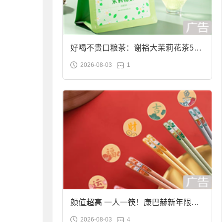
好喝不贵口粮茶：谢裕大茉莉花茶50g
2026-08-03
1
袋装9.9元到手
颜值超高 一人一筷！康巴赫新年限定
2026-08-03
4