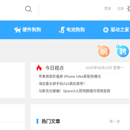
登录
注册
硬件狗狗
电池狗狗
驱动之家
今日视点
2026年08月10日 星期一
·
苹果首款折叠屏 iPhone Ultra新配色曝光
·
海信墨水屏手机A10真机首秀！
·
马斯克也被骗！SpaceX火箭残骸撞月视频是假
·
复刻诺基亚Lumia设计！HMD Touch将发布
热门文章
换一波