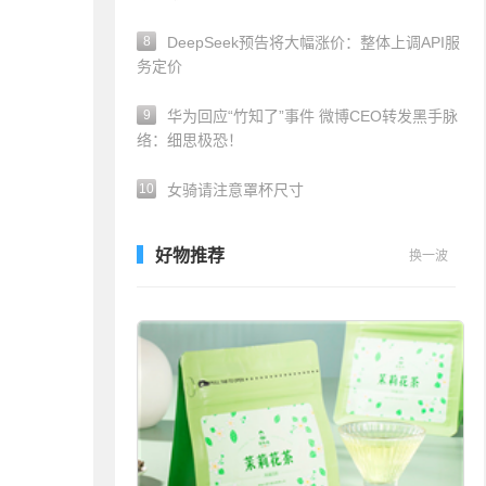
8
DeepSeek预告将大幅涨价：整体上调API服
务定价
9
华为回应“竹知了”事件 微博CEO转发黑手脉
络：细思极恐！
10
女骑请注意罩杯尺寸
好物推荐
换一波