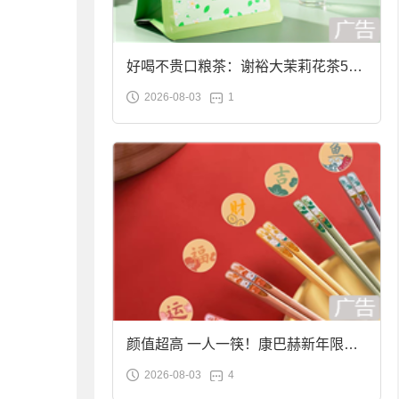
好喝不贵口粮茶：谢裕大茉莉花茶50g
2026-08-03
1
袋装9.9元到手
颜值超高 一人一筷！康巴赫新年限定
2026-08-03
4
合金筷子大促：19.9元