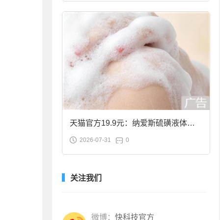
天猫官方19.9元：纳爱斯硫磺液体香
2026-07-31
0
皂2斤大促
关注我们
微博：
快科技官方