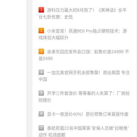
1
游科压力最大的8月到了！《黑神话》全平
台七折优惠：史低
2
小米首发！高通8E6 Pro独占硬核技术：游
戏体验大幅跃升
3
余承东回应发布会口误：起售价是24999 不
是2499
4
一加北美官网手机全部售罄！退出美国 专注
中国
5
开学三件套涨价 等等看的人失算了：厂商纷
纷提价
6
显卡一夜涨价40%！原价预售订单直接作废
7
泰航拒载22名中国乘客 安保人员做“拉眼角”
动作 机场致歉