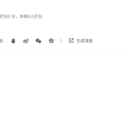
打分
0
分，共有
0
人打分
|
友:
生成海报