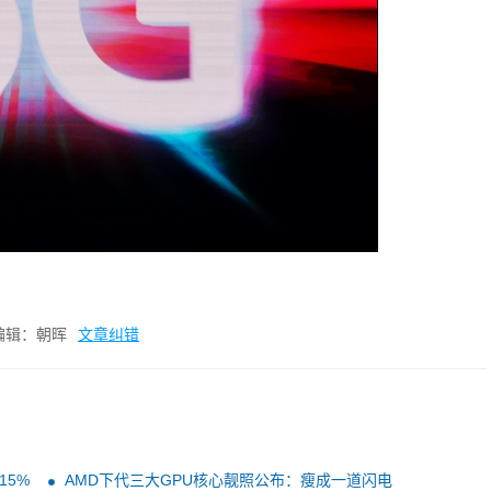
编辑：朝晖
文章纠错
15%
AMD下代三大GPU核心靓照公布：瘦成一道闪电