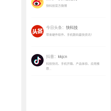
快科技官方微博
今日头条：
快科技
带来硬件软件、手机数码最快资讯！
抖音：
kkjcn
科技快讯、手机开箱、产品体验、应用推
荐...