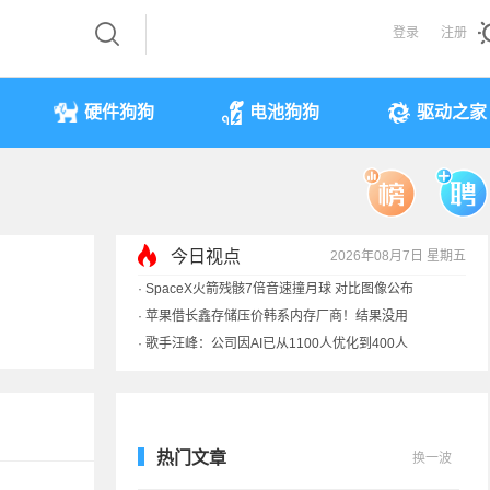
登录
注册
硬件狗狗
电池狗狗
驱动之家
今日视点
2026年08月7日 星期五
·
SpaceX火箭残骸7倍音速撞月球 对比图像公布
·
苹果借长鑫存储压价韩系内存厂商！结果没用
·
歌手汪峰：公司因AI已从1100人优化到400人
·
索尼旗舰电视上市：115寸、149999元
热门文章
换一波