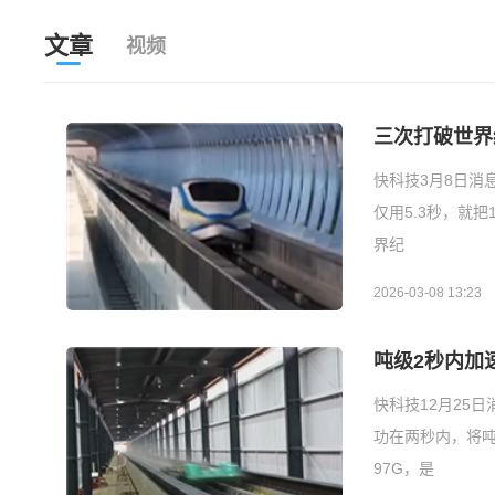
文章
视频
三次打破世界
快科技3月8日消
仅用5.3秒，就
界纪
2026-03-08 13:23
吨级2秒内加
快科技12月25
功在两秒内，将吨级
97G，是