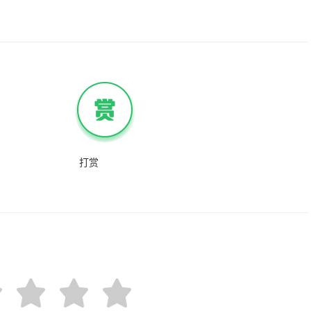
道了
打赏