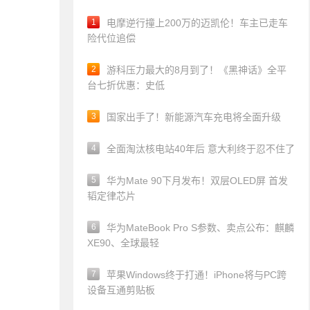
1
电摩逆行撞上200万的迈凯伦！车主已走车
险代位追偿
2
游科压力最大的8月到了！《黑神话》全平
台七折优惠：史低
3
国家出手了！新能源汽车充电将全面升级
4
全面淘汰核电站40年后 意大利终于忍不住了
5
华为Mate 90下月发布！双层OLED屏 首发
韬定律芯片
6
华为MateBook Pro S参数、卖点公布：麒麟
XE90、全球最轻
7
苹果Windows终于打通！iPhone将与PC跨
设备互通剪贴板