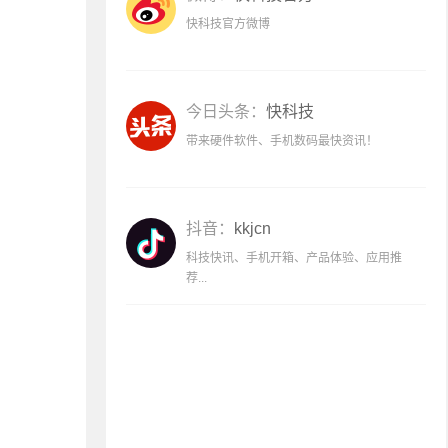
快科技官方微博
今日头条：
快科技
带来硬件软件、手机数码最快资讯！
抖音：
kkjcn
科技快讯、手机开箱、产品体验、应用推
荐...