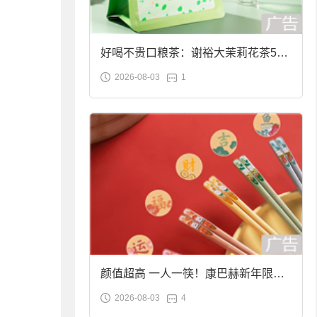
好喝不贵口粮茶：谢裕大茉莉花茶50g
2026-08-03
1
袋装9.9元到手
颜值超高 一人一筷！康巴赫新年限定
2026-08-03
4
合金筷子大促：19.9元