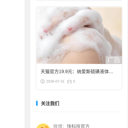
天猫官方19.9元：纳爱斯硫磺液体香
2026-07-31
0
皂2斤大促
关注我们
微博：
快科技官方