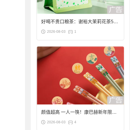
好喝不贵口粮茶：谢裕大茉莉花茶50g
2026-08-03
1
袋装9.9元到手
颜值超高 一人一筷！康巴赫新年限定
2026-08-03
4
合金筷子大促：19.9元