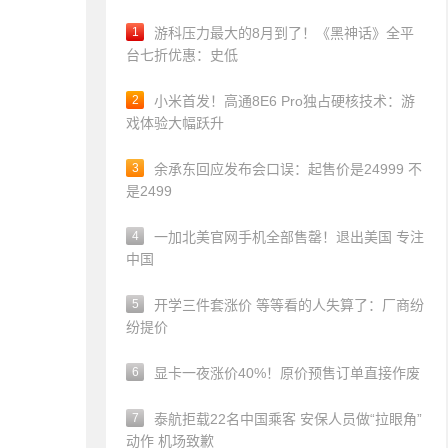
1
游科压力最大的8月到了！《黑神话》全平
台七折优惠：史低
2
小米首发！高通8E6 Pro独占硬核技术：游
戏体验大幅跃升
3
余承东回应发布会口误：起售价是24999 不
是2499
4
一加北美官网手机全部售罄！退出美国 专注
中国
5
开学三件套涨价 等等看的人失算了：厂商纷
纷提价
6
显卡一夜涨价40%！原价预售订单直接作废
7
泰航拒载22名中国乘客 安保人员做“拉眼角”
动作 机场致歉