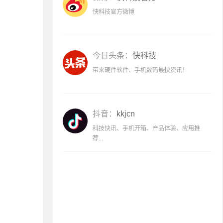
快科技官方微博
今日头条：
快科技
带来硬件软件、手机数码最快资讯！
抖音：
kkjcn
科技快讯、手机开箱、产品体验、应用推
荐...