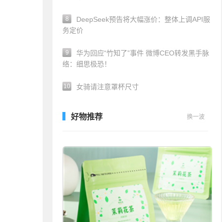
8
DeepSeek预告将大幅涨价：整体上调API服
务定价
9
华为回应“竹知了”事件 微博CEO转发黑手脉
络：细思极恐！
10
女骑请注意罩杯尺寸
好物推荐
换一波