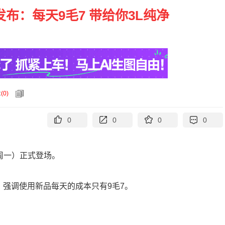
布：每天9毛7 带给你3L纯净
论
(
0
)
0
0
0
0
周一）正式登场。
，强调使用新品每天的成本只有9毛7。