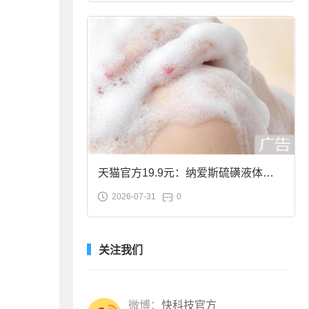
天猫官方19.9元：纳爱斯硫磺液体香
2026-07-31
0
皂2斤大促
关注我们
微博：
快科技官方