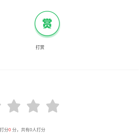
打赏
打分
0
分，共有
0
人打分