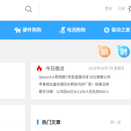
登录
注册
硬件狗狗
电池狗狗
驱动之家
今日视点
2026年08月7日 星期五
·
SpaceX火箭残骸7倍音速撞月球 对比图像公布
·
苹果借长鑫存储压价韩系内存厂商！结果没用
·
歌手汪峰：公司因AI已从1100人优化到400人
·
索尼旗舰电视上市：115寸、149999元
热门文章
换一波