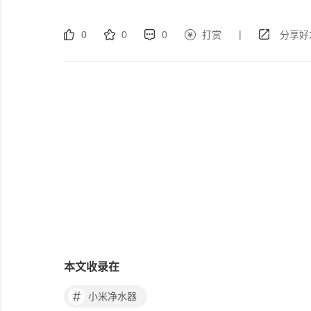
|
0
0
0
打赏
分享好
本文收录在
#
小米净水器