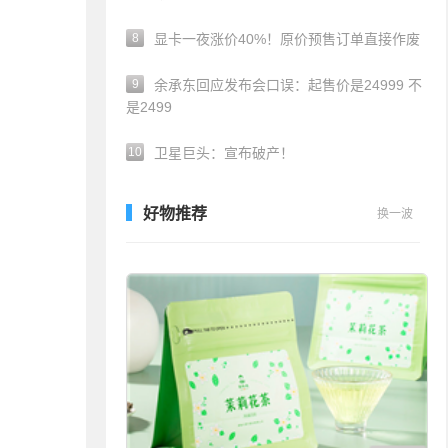
8
显卡一夜涨价40%！原价预售订单直接作废
9
余承东回应发布会口误：起售价是24999 不
是2499
10
卫星巨头：宣布破产！
好物推荐
换一波