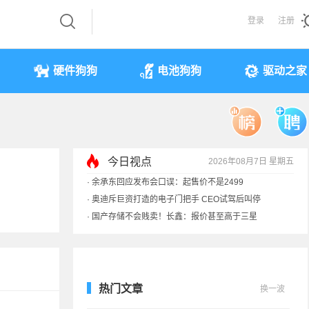
登录
注册
硬件狗狗
电池狗狗
驱动之家
今日视点
2026年08月7日 星期五
·
余承东回应发布会口误：起售价不是2499
·
奥迪斥巨资打造的电子门把手 CEO试驾后叫停
·
国产存储不会贱卖！长鑫：报价甚至高于三星
·
提前还车贷要向银行缴4万违约金？法院判了
热门文章
换一波