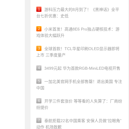
1
游科压力最大的8月到了！《黑神话》全平
台七折优惠：史低
2
小米首发！高通8E6 Pro独占硬核技术：游
戏体验大幅跃升
3
全球首款！TCL华星印刷OLED显示器即将
上市 三季度量产
4
3499元起 华为首款RGB-MiniLED电视开售
5
一加北美官网手机全部售罄！退出美国 专注
中国
6
开学三件套涨价 等等看的人失算了：厂商纷
纷提价
7
泰航拒载22名中国乘客 安保人员做“拉眼角”
动作 机场致歉