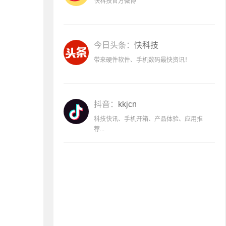
快科技官方微博
今日头条：
快科技
带来硬件软件、手机数码最快资讯！
抖音：
kkjcn
科技快讯、手机开箱、产品体验、应用推
荐...