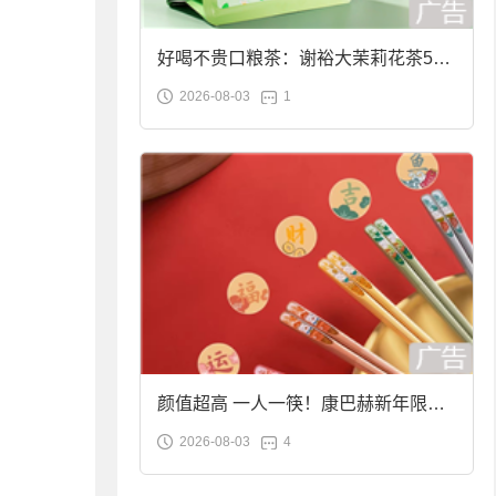
好喝不贵口粮茶：谢裕大茉莉花茶50g
2026-08-03
1
袋装9.9元到手
颜值超高 一人一筷！康巴赫新年限定
2026-08-03
4
合金筷子大促：19.9元