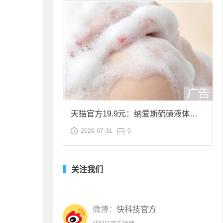
天猫官方19.9元：纳爱斯硫磺液体香
2026-07-31
0
皂2斤大促
关注我们
微博：
快科技官方