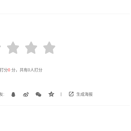
打分
0
分，共有
0
人打分
|
友:
生成海报