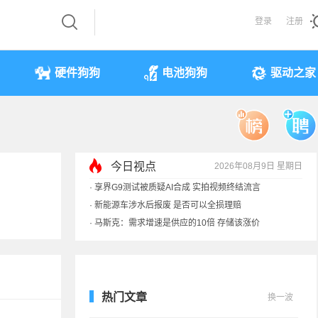
登录
注册
硬件狗狗
电池狗狗
驱动之家
今日视点
2026年08月9日 星期日
·
享界G9测试被质疑AI合成 实拍视频终结流言
·
新能源车涉水后报废 是否可以全损理赔
·
马斯克：需求增速是供应的10倍 存储该涨价
·
iPhone 17本月或调价：苹果供应链减产30%
热门文章
换一波