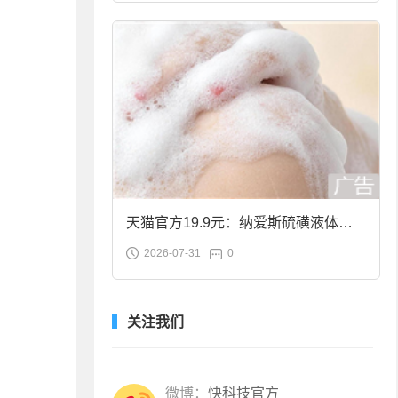
天猫官方19.9元：纳爱斯硫磺液体香
2026-07-31
0
皂2斤大促
关注我们
微博：
快科技官方