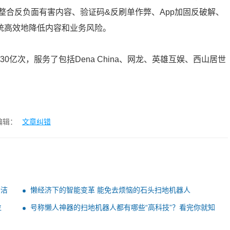
整合反负面有害内容、验证码&反刷单作弊、App加固反破解、
统高效地降低内容和业务风险。
0亿次，服务了包括Dena China、网龙、英雄互娱、西山居世
编辑：
文章纠错
清洁
懒经济下的智能变革 能免去烦恼的石头扫地机器人
位
号称懒人神器的扫地机器人都有哪些“高科技”？看完你就知
道了