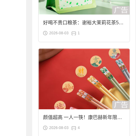
好喝不贵口粮茶：谢裕大茉莉花茶50g
2026-08-03
1
袋装9.9元到手
颜值超高 一人一筷！康巴赫新年限定
2026-08-03
4
合金筷子大促：19.9元