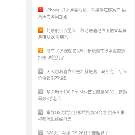
1
iPhone 17本月要涨价：苹果供应链减产 供
货压力瞬间加剧
2
封杀低价流量卡！移动联通电信下便宜套餐
月租从28涨到79
3
修车18万保额仅6万！新能源车涉水报废遭
拒赔 法院判了
4
天天想着崩盘不是坏就是蠢！马斯克：存储
价格该涨不该跌
5
华为畅享100 Pro Max首发麒麟8030：麒麟
最强8系芯片
6
享界G9泥坑实测被质疑为AI合成 更多实拍
视频流出终结流言
7
326天！苹果iOS 26终于能越狱了