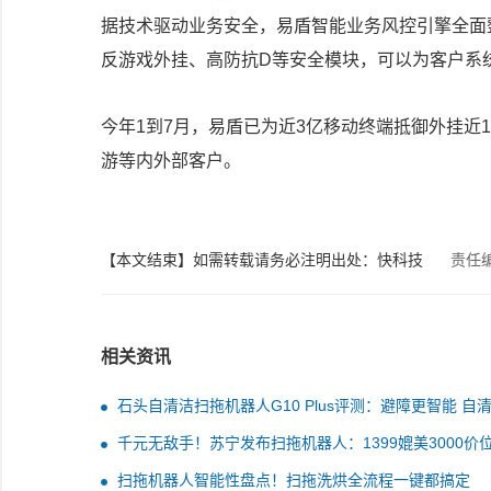
据技术驱动业务安全，易盾智能业务风控引擎全面
反游戏外挂、高防抗D等安全模块，可以为客户系
今年1到7月，易盾已为近3亿移动终端抵御外挂近13
游等内外部客户。
【本文结束】如需转载请务必注明出处：快科技
责任
相关资讯
石头自清洁扫拖机器人G10 Plus评测：避障更智能 自
更舒心
千元无敌手！苏宁发布扫拖机器人：1399媲美3000价
扫拖机器人智能性盘点！扫拖洗烘全流程一键都搞定