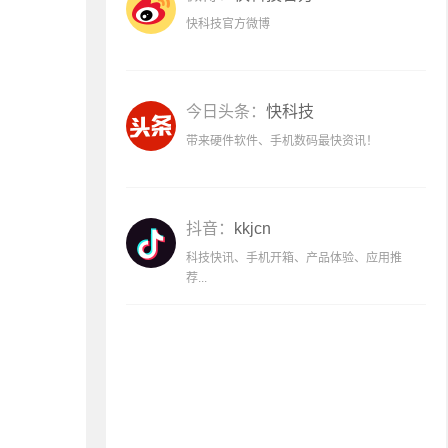
快科技官方微博
今日头条：
快科技
带来硬件软件、手机数码最快资讯！
抖音：
kkjcn
科技快讯、手机开箱、产品体验、应用推
荐...