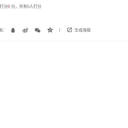
打分
0
分，共有
0
人打分
|
友:
生成海报