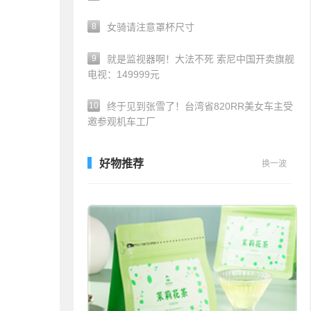
8
女骑请注意罩杯尺寸
9
就是监视器啊！大法不死 索尼中国开卖旗舰
电视：149999元
10
终于见到张雪了！台湾省820RR美女车主受
邀参观机车工厂
好物推荐
换一波