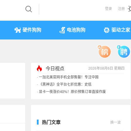
登录
注册
硬件狗狗
电池狗狗
驱动之家
今日视点
2026年08月6日 星期四
·
一加北美官网手机全部售罄！专注中国
·
《黑神话》全平台七折优惠：史低
·
显卡一夜涨价40%！原价预售订单直接作废
·
3499元起 华为首款RGB-MiniLED电视开售
热门文章
换一波