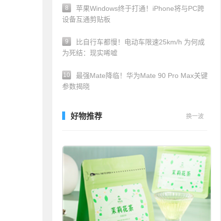
8
苹果Windows终于打通！iPhone将与PC跨
设备互通剪贴板
9
比自行车都慢！电动车限速25km/h 为何成
为死结：现实唏嘘
10
最强Mate降临！华为Mate 90 Pro Max关键
参数揭晓
好物推荐
换一波