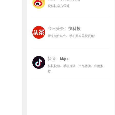
快科技官方微博
今日头条：
快科技
带来硬件软件、手机数码最快资讯！
抖音：
kkjcn
科技快讯、手机开箱、产品体验、应用推
荐...