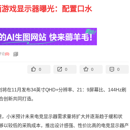
面游戏显示器曝光：配置口水
评论
(
0
)
0
0
0
0
计划将在11月发布34英寸QHD+分辨率、21：9屏幕比、144Hz刷
合创新共同打造。
发展迅速，小米预计未来电竞显示器需求量将扩大并逐渐趋于缓和状
够以较低的采购成本，推出设计感强、性价比高的电竞显示器产