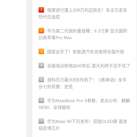
1
电摩逆行撞上200万的迈凯伦！车主已走车
险代位追偿
2
华为第二代阔折叠首曝：6.3寸屏 显示面积
比肩苹果Pro Max
3
国家出手了！新能源汽车充电将全面升级
4
全面淘汰核电站40年后 意大利终于忍不住了
5
游科压力最大的8月到了！《黑神话》全平
台七折优惠：史低
6
华为MateBook Pro S参数、卖点公布：麒麟
XE90、全球最轻
7
华为Mate 90下月发布！双层OLED屏 首发
韬定律芯片