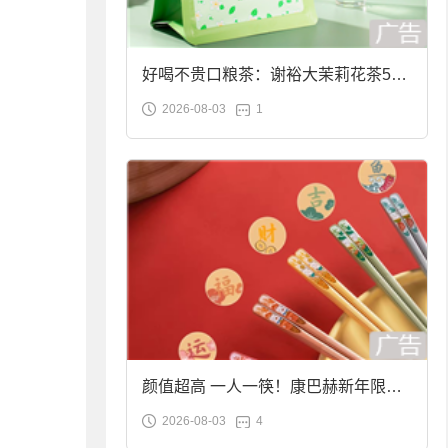
好喝不贵口粮茶：谢裕大茉莉花茶50g
2026-08-03
1
袋装9.9元到手
颜值超高 一人一筷！康巴赫新年限定
2026-08-03
4
合金筷子大促：19.9元