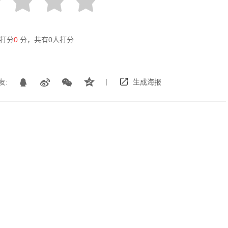
打分
0
分，共有
0
人打分
|
友:
生成海报