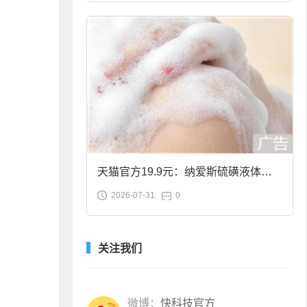
天猫官方19.9元：纳爱斯硫磺液体香
2026-07-31
0
皂2斤大促
关注我们
微博：
快科技官方