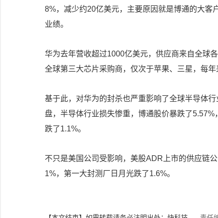
8%
，减少约
20
亿美元，主要原因就是博通的大客
业绩。
华为去年营收超过
1000
亿美元，供应商来自全球各
全球第三大芯片采购商，仅次于苹果、三星，每年
基于此，对华为的封杀也严重影响了全球半导体行
盘，半导体行业损失惨重，博通股价暴跌了
5.57%
跌了
1.1%
。
不只是美国公司受影响，美股
ADR
上市的供应链公
1%
，第一大封测厂日月光跌了
1.6%
。
【本文结束】如需转载请务必注明出处：快科技
责任