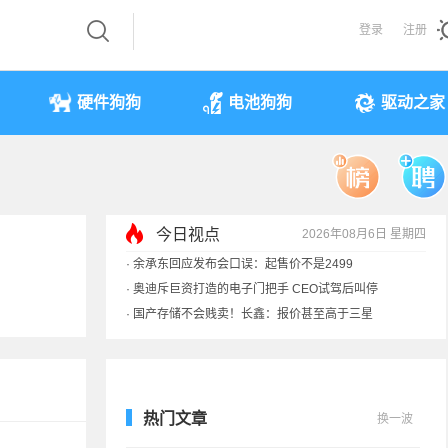
登录
注册
硬件狗狗
电池狗狗
驱动之家
今日视点
2026年08月6日 星期四
·
余承东回应发布会口误：起售价不是2499
·
奥迪斥巨资打造的电子门把手 CEO试驾后叫停
·
国产存储不会贱卖！长鑫：报价甚至高于三星
·
提前还车贷要向银行缴4万违约金？法院判了
热门文章
换一波