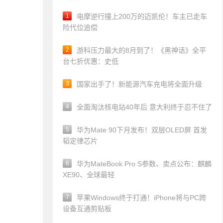
1
电摩逆行撞上200万的迈凯伦！车主已走车
险代位追偿
2
游科压力最大的8月到了！《黑神话》全平
台七折优惠：史低
3
国家出手了！新能源汽车充电将全面升级
4
全面淘汰核电站40年后 意大利终于忍不住了
5
华为Mate 90下月发布！双层OLED屏 首发
韬定律芯片
6
华为MateBook Pro S参数、卖点公布：麒麟
XE90、全球最轻
7
苹果Windows终于打通！iPhone将与PC跨
设备互通剪贴板