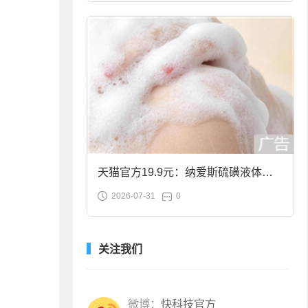
天猫官方19.9元：纳爱斯硫磺液体香
2026-07-31
0
皂2斤大促
关注我们
微博：
快科技官方