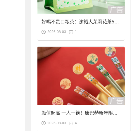
好喝不贵口粮茶：谢裕大茉莉花茶50g
2026-08-03
1
袋装9.9元到手
颜值超高 一人一筷！康巴赫新年限定
2026-08-03
4
合金筷子大促：19.9元