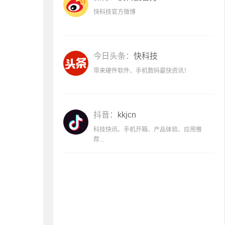
快科技官方微博
今日头条：
快科技
带来硬件软件、手机数码最快资讯！
抖音：
kkjcn
科技快讯、手机开箱、产品体验、应用推
荐...