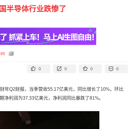
美国半导体行业跌惨了
论
(
0
)
0
0
0
0
财年
Q2
财报，当季营收
55.17
亿美元，同比增长了
10%
，环比
期净利润为
37.33
亿美元，净利润同比暴跌了
81%
。