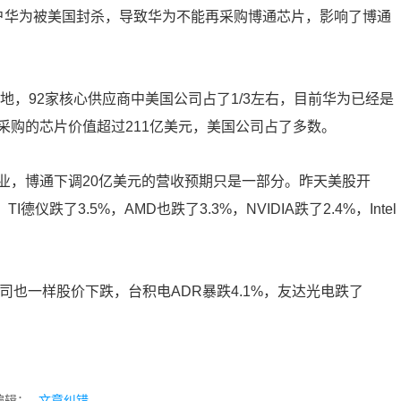
户华为被美国封杀，导致华为不能再采购博通芯片，影响了博通
地，
92
家核心供应商中美国公司占了
1/3
左右，目前华为已经是
采购的芯片价值超过
211
亿美元，美国公司占了多数。
业，博通下调
20
亿美元的营收预期只是一部分。昨天美股开
，
TI
德仪跌了
3.5%
，
AMD
也跌了
3.3%
，
NVIDIA
跌了
2.4%
，
Intel
司也一样股价下跌，台积电
ADR
暴跌
4.1%
，友达光电跌了
编辑：
文章纠错