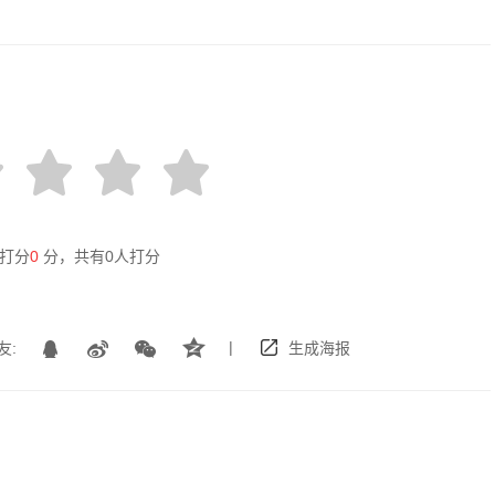
打分
0
分，共有
0
人打分
|
友:
生成海报