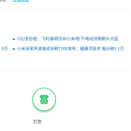
2元/支抄底：飞利浦/欧乐B/小米/松下/电动牙刷刷头大促
.9万
小米米家声波电动牙刷T200发布：磁悬浮技术 每分钟3.1万
次震动
打赏