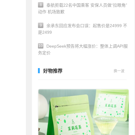
8
泰航拒载22名中国乘客 安保人员做“拉眼角”
动作 机场致歉
9
余承东回应发布会口误：起售价是24999 不
是2499
10
DeepSeek预告将大幅涨价：整体上调API服
务定价
好物推荐
换一波