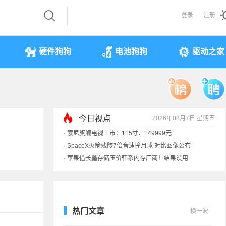
登录
注册
硬件狗狗
电池狗狗
驱动之家
今日视点
2026年08月7日 星期五
·
索尼旗舰电视上市：115寸、149999元
·
SpaceX火箭残骸7倍音速撞月球 对比图像公布
·
苹果借长鑫存储压价韩系内存厂商！结果没用
·
歌手汪峰：公司因AI已从1100人优化到400人
热门文章
换一波