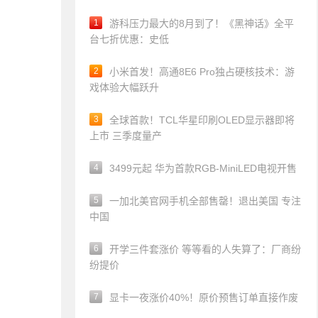
1
游科压力最大的8月到了！《黑神话》全平
台七折优惠：史低
2
小米首发！高通8E6 Pro独占硬核技术：游
戏体验大幅跃升
3
全球首款！TCL华星印刷OLED显示器即将
上市 三季度量产
4
3499元起 华为首款RGB-MiniLED电视开售
5
一加北美官网手机全部售罄！退出美国 专注
中国
6
开学三件套涨价 等等看的人失算了：厂商纷
纷提价
7
显卡一夜涨价40%！原价预售订单直接作废