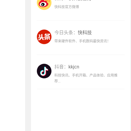
快科技官方微博
今日头条：
快科技
带来硬件软件、手机数码最快资讯！
抖音：
kkjcn
科技快讯、手机开箱、产品体验、应用推
荐...