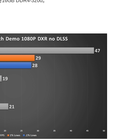
6GB DDR4-3200。