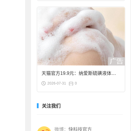
天猫官方19.9元：纳爱斯硫磺液体香
2026-07-31
0
皂2斤大促
关注我们
微博：
快科技官方