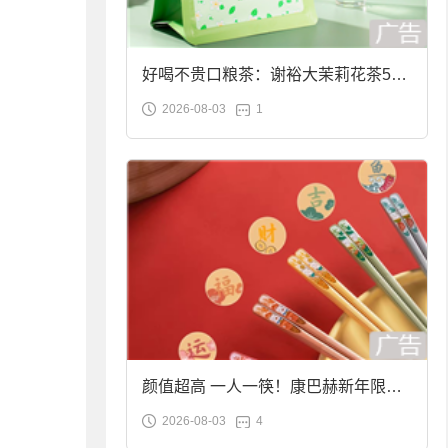
好喝不贵口粮茶：谢裕大茉莉花茶50g
2026-08-03
1
袋装9.9元到手
颜值超高 一人一筷！康巴赫新年限定
2026-08-03
4
合金筷子大促：19.9元