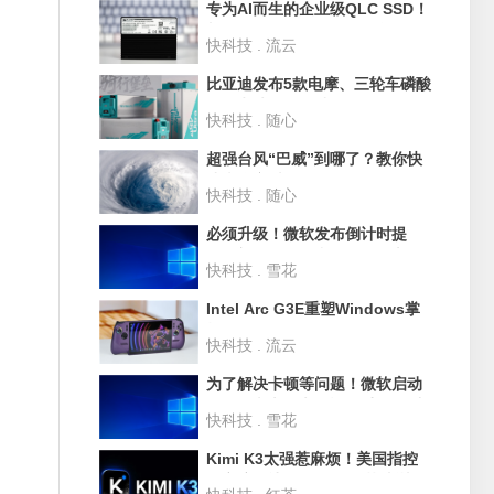
专为AI而生的企业级QLC SSD！
长江存储PE501 61.44TB评测：
快科技 . 流云
超过1PB的写入测试
比亚迪发布5款电摩、三轮车磷酸
铁锂电池：循环破3500次 寿命
快科技 . 随心
10年
超强台风“巴威”到哪了？教你快
速查询实时路径
快科技 . 随心
必须升级！微软发布倒计时提
醒：部分Win10和Win11版本即
快科技 . 雪花
将停止支持
Intel Arc G3E重塑Windows掌
机格局！微星CLAW 8 EX Al+深
快科技 . 流云
度评测：性能狂甩AMD 42% 续
航2倍于任天堂Switch
为了解决卡顿等问题！微软启动
Win11史上最大规模UI重构 淘汰
快科技 . 雪花
30年老旧代码
Kimi K3太强惹麻烦！美国指控
月之暗面违规用GB300芯片训练