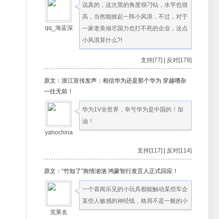
说真的，这次黑的角度很刁钻，水平也很
高，当然能掀起一阵小风浪，不过，对于
qq_海蓝深
一家老美倾尽国力也打不死的企业，这点
小风浪算什么?!
支持[77]
|
反对[178]
原文：浙江宣传发声：相信华为还是那个华为 穿越嘈杂
一往无前！
华为1V全世界，幸亏华为是中国的！加
油！
yahochina
支持[117]
|
反对[114]
原文：“竹知了”舆情汹汹 鸿蒙智行发言人正式回应！
一个喜闻乐见的小玩具都能触动某些车企
某些人敏感的神经线，格局不是一般的小
克莱名