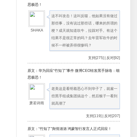
思极恐！
这不叫攻击！这叫反噬，他如果没有做过
那些事，没有说过那些话，哪来的所谓的
SHAKA
梗？成天就知道吹牛，拉踩对手。有这个
结果不是很正常的吗？去年雷军吹牛的时
候不一样被弄得很惨吗？
支持[275]
|
反对[92]
原文：华为回应“竹知了”事件 微博CEO转发黑手脉络：细
思极恐！
老美这是看明着恶心不到华子了，就雇一
些黑手组成集团搞这个，然后猴子一看到
萧若诗雨
就高潮了
支持[119]
|
反对[207]
原文：“竹知了”舆情汹汹 鸿蒙智行发言人正式回应！