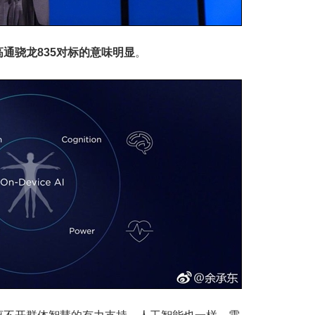
通骁龙835对标的意味明显
。