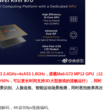
4GHz+4xA53 1.8GHz，搭载Mali-G72 MP12 GPU（12
升50%，可以更长时间支持3D大型游戏的流畅运行
），同时
景识别、人脸追焦、智能运动场景检测，同时夜拍效果再次
频解码，4K@30fps视频编码。