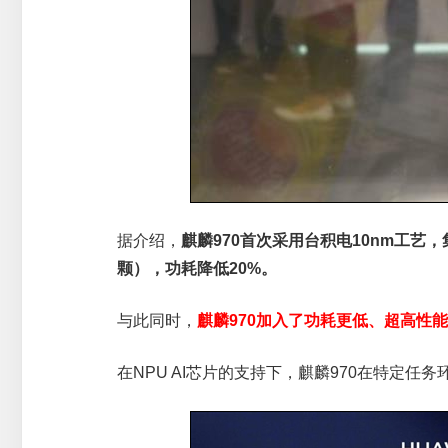
据介绍，
麒麟970首次采用台积电10nm工艺，
颗），功耗降低20%。
与此同时，
麒麟970加入了功耗更低、超高性能
在NPU AI芯片的支持下，麒麟970在特定任