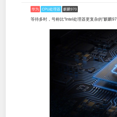
华为
CPU处理器
麒麟970
等待多时，号称比“Intel处理器更复杂的”麒麟9