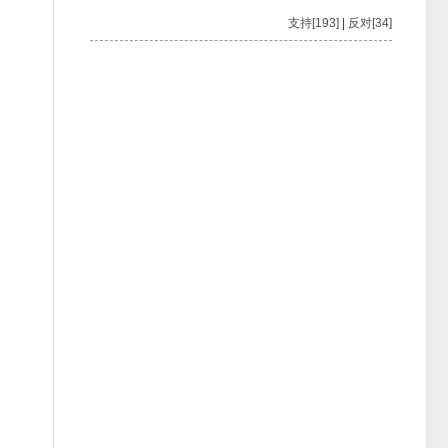
支持[193]
|
反对[34]