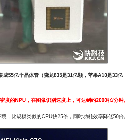
集成55亿个晶体管（骁龙835是31亿颗，苹果A10是33亿
密度的NPU，在图像识别速度上，可达到约2000张/分钟。
务环境，比规模类似的CPU快25倍，同时功耗效率降低50倍。