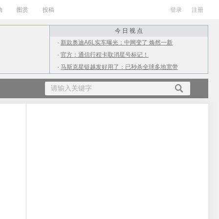
动
图赏
投稿
登录
注册
今 日 视 点
·
新款奥迪A6L实车曝光：中网变了 焕然一新
·
官方：通信行程卡取消星号标记！
·
马斯克星链越发好用了：已秒杀全球多地宽带
·
ARM X3/A715/A510 CPU发布：最大12核
·
从4千到2万！上半年值得购买的10款游戏本
·
广电放号第二天：网友实测iPhone信号满格
·
小伙用抠掉的M2处理器升级老Mac：结果杯具
·
女生高考709分不满意语文成绩：才112分
·
南方进入流感高发期：为何流感在夏季高发？
·
QQ出现大面积盗号 疑似点了不明链接