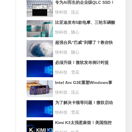
专为AI而生的企业级QLC SSD！
长江存储PE501 61.44TB评测：
快科技 . 流云
超过1PB的写入测试
比亚迪发布5款电摩、三轮车磷酸
铁锂电池：循环破3500次 寿命
快科技 . 随心
10年
超强台风“巴威”到哪了？教你快
速查询实时路径
快科技 . 随心
必须升级！微软发布倒计时提
醒：部分Win10和Win11版本即
快科技 . 雪花
将停止支持
Intel Arc G3E重塑Windows掌
机格局！微星CLAW 8 EX Al+深
快科技 . 流云
度评测：性能狂甩AMD 42% 续
航2倍于任天堂Switch
为了解决卡顿等问题！微软启动
Win11史上最大规模UI重构 淘汰
快科技 . 雪花
30年老旧代码
Kimi K3太强惹麻烦！美国指控
月之暗面违规用GB300芯片训练