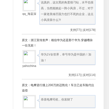
说真的，这次黑的角度很刁钻，水平也很
高，当然能掀起一阵小风浪，不过，对于
qq_海蓝深
一家老美倾尽国力也打不死的企业，这点
小风浪算什么?!
支持[77]
|
反对[178]
原文：浙江宣传发声：相信华为还是那个华为 穿越嘈杂
一往无前！
华为1V全世界，幸亏华为是中国的！加
油！
yahochina
支持[117]
|
反对[114]
原文：电摩逆行撞上200万的迈凯伦！车主已走车险代位
追偿
恭喜电摩司机，你发财了