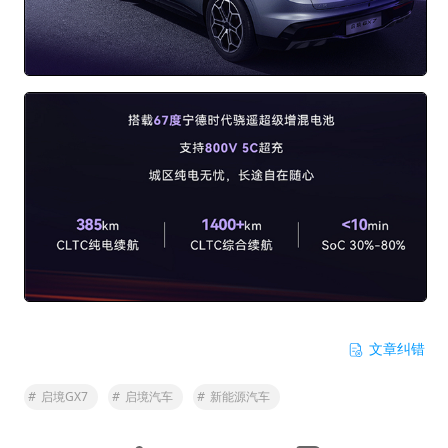
文章纠错
#
启境GX7
#
启境汽车
#
新能源汽车