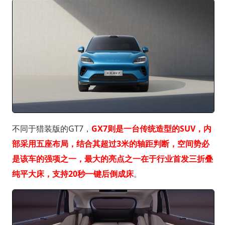
不同于猎装版的GT7，
GX7则是一台传统造型的SUV，内
部采用五座布局，结合其超过3米的轴距判断，空间势必
是该车的强项之一，最大的亮点之一在于行业首发三折叠
纯平大床，支持20秒一键后倒成床
。