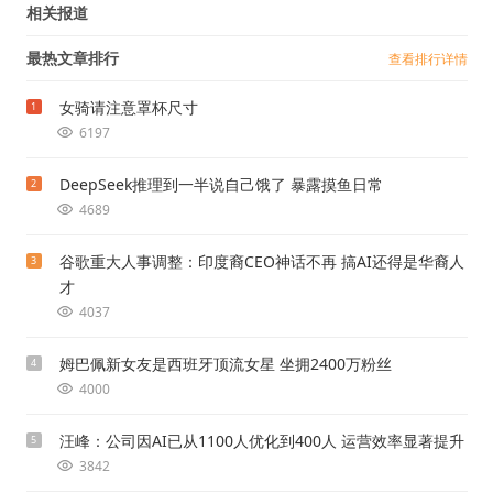
相关报道
最热文章排行
查看排行详情
女骑请注意罩杯尺寸
1
6197
DeepSeek推理到一半说自己饿了 暴露摸鱼日常
2
4689
谷歌重大人事调整：印度裔CEO神话不再 搞AI还得是华裔人
3
才
4037
姆巴佩新女友是西班牙顶流女星 坐拥2400万粉丝
4
4000
汪峰：公司因AI已从1100人优化到400人 运营效率显著提升
5
3842