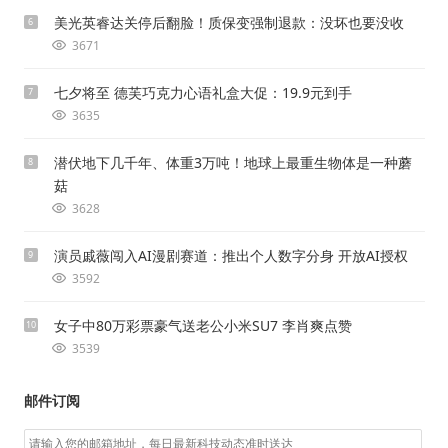
美光英睿达关停后翻脸！质保变强制退款：没坏也要没收
6
3671
七夕将至 德芙巧克力心语礼盒大促：19.9元到手
7
3635
潜伏地下几千年、体重3万吨！地球上最重生物体是一种蘑
8
菇
3628
演员戚薇闯入AI漫剧赛道：推出个人数字分身 开放AI授权
9
3592
女子中80万彩票豪气送老公小米SU7 李肖爽点赞
10
3539
邮件订阅