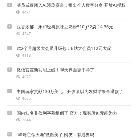
演员戚薇闯入AI漫剧赛道：推出个人数字分身 开放AI授权
4
4471
豆香浓郁！永和经典原味豆奶粉510g*2袋 14.36元
5
4247
赠2个月超级大会员升级包：B站大会员112元大促
6
4118
微信官宣新功能上线！聊天界面更干净了
7
4077
中国玩家贡献130万美元！开发者以为发财结果全退款了
8
4025
国内知名非盈利字幕组倒了 官方：现实所迫无能为力
9
3844
“峰哥亡命天涯”做医美了 网友：有必要吗
10