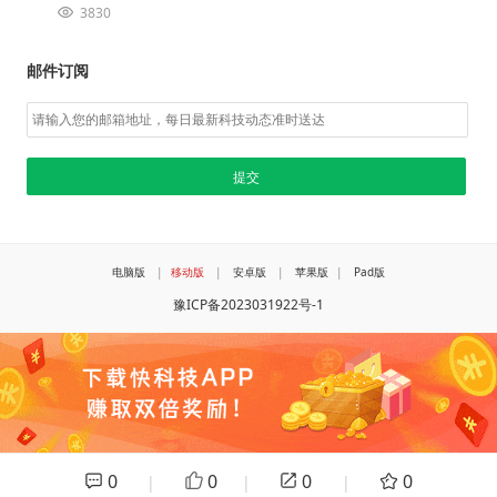
3830
邮件订阅
电脑版
|
移动版
|
安卓版
|
苹果版
|
Pad版
豫ICP备2023031922号-1
0
0
0
0
|
|
|