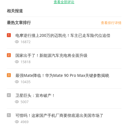
查看全部评论
相关报道
最热文章排行
查看排行详情
电摩逆行撞上200万的迈凯伦！车主已走车险代位追偿
1
16872
国家出手了！新能源汽车充电将全面升级
2
15818
最强Mate降临！华为Mate 90 Pro Max关键参数揭晓
3
10435
卫星巨头：宣布破产！
4
5007
可惜吗！这家国产手机厂商要彻底退出美国市场了
5
4969