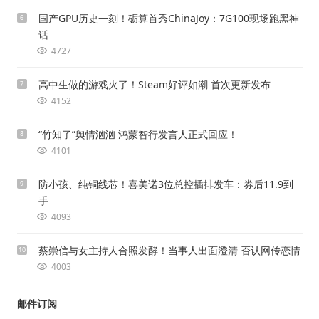
国产GPU历史一刻！砺算首秀ChinaJoy：7G100现场跑黑神
6
话
4727
高中生做的游戏火了！Steam好评如潮 首次更新发布
7
4152
“竹知了”舆情汹汹 鸿蒙智行发言人正式回应！
8
4101
防小孩、纯铜线芯！喜美诺3位总控插排发车：券后11.9到
9
手
4093
蔡崇信与女主持人合照发酵！当事人出面澄清 否认网传恋情
10
4003
邮件订阅