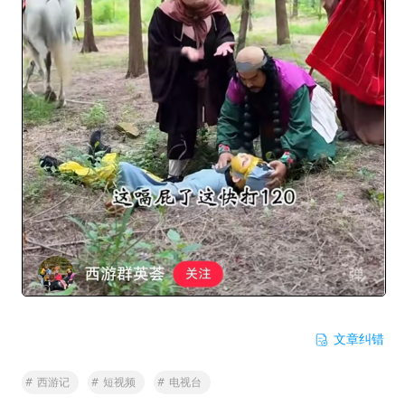
文章纠错
#
西游记
#
短视频
#
电视台