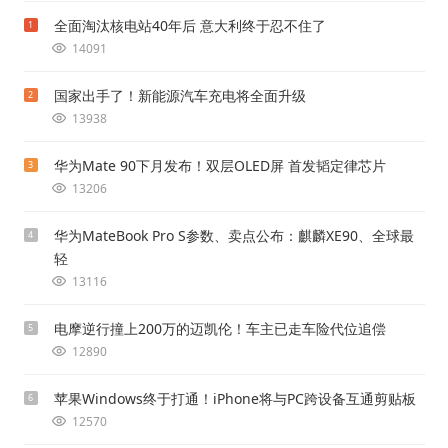
全面淘汰核电站40年后 意大利终于忍不住了
1
14091
国家出手了！新能源汽车充电将全面升级
2
13938
华为Mate 90下月发布！双层OLED屏 首发韬定律芯片
3
13206
华为MateBook Pro S参数、卖点公布：麒麟XE90、全球最
4
轻
13116
电摩逆行撞上200万的迈凯伦！车主已走车险代位追偿
5
12890
苹果Windows终于打通！iPhone将与PC跨设备互通剪贴板
6
12570