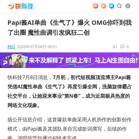
Papi酱AI单曲《生气了》爆火 OMG你吓到我
了出圈 魔性曲调引发疯狂二创
秋白
2026年07月08日 09:51
0
快科技7月8日消息，
7月初，初代短视频顶流博主Papi酱
凭借AI魔性单曲《生气了》再度引爆全网，洗脑旋律霸占
社交平台，让她迎来事业“第N春”，成为近期极具热度的
网络文化现象。
据公开信息介绍，这首爆款单曲采用人机协作的创新创作
模式，由Papi酱及其团队亲自完成歌词撰写，后续的作
曲、演唱环节均通过AI技术完成。