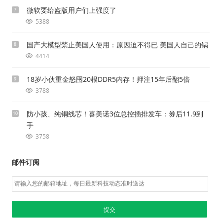
微软要给盗版用户们上强度了
7
5388
国产大模型禁止美国人使用：原因迫不得已 美国人自己的锅
8
4414
18岁小伙重金怒囤20根DDR5内存！押注15年后翻5倍
9
3788
防小孩、纯铜线芯！喜美诺3位总控插排发车：券后11.9到
10
手
3758
邮件订阅