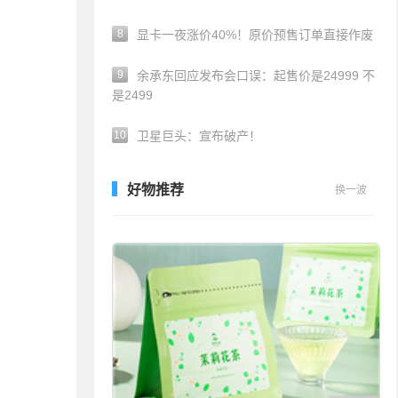
8
显卡一夜涨价40%！原价预售订单直接作废
9
余承东回应发布会口误：起售价是24999 不
是2499
10
卫星巨头：宣布破产！
好物推荐
换一波