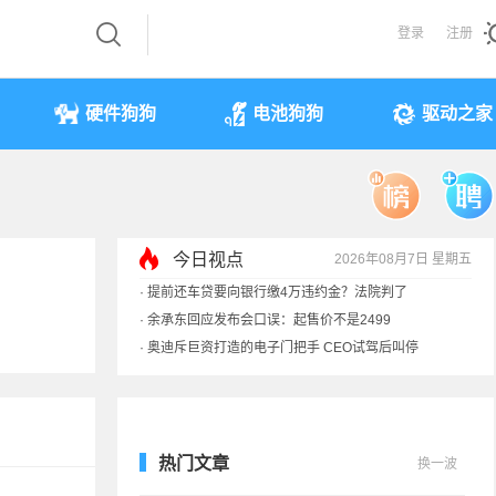
登录
注册
硬件狗狗
电池狗狗
驱动之家
今日视点
2026年08月7日 星期五
·
提前还车贷要向银行缴4万违约金？法院判了
·
余承东回应发布会口误：起售价不是2499
·
奥迪斥巨资打造的电子门把手 CEO试驾后叫停
·
国产存储不会贱卖！长鑫：报价甚至高于三星
热门文章
换一波