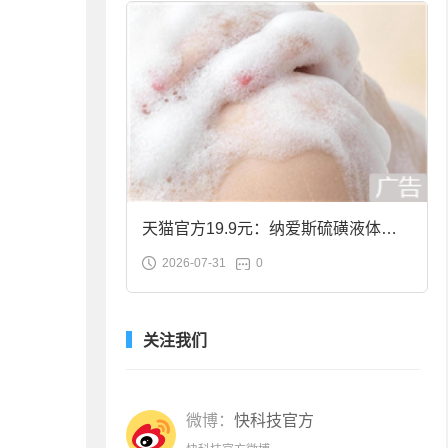
天猫官方19.9元：纳爱斯硫磺液体香
2026-07-31
0
皂2斤大促
关注我们
微博：
快科技官方