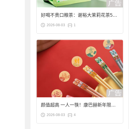
好喝不贵口粮茶：谢裕大茉莉花茶50g
2026-08-03
1
袋装9.9元到手
颜值超高 一人一筷！康巴赫新年限定
2026-08-03
4
合金筷子大促：19.9元