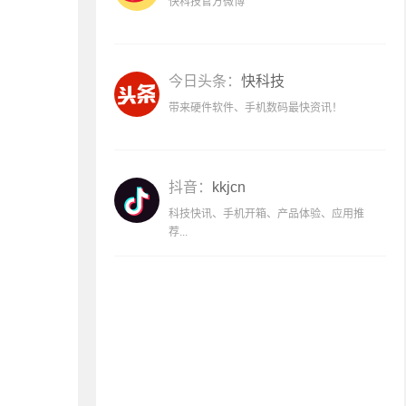
快科技官方微博
今日头条：
快科技
带来硬件软件、手机数码最快资讯！
抖音：
kkjcn
科技快讯、手机开箱、产品体验、应用推
荐...