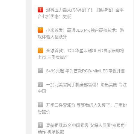
1
游科压力最大的8月到了！《黑神话》全平
台七折优惠：史低
2
小米首发！高通8E6 Pro独占硬核技术：游
戏体验大幅跃升
3
全球首款！TCL华星印刷OLED显示器即将
上市 三季度量产
4
3499元起 华为首款RGB-MiniLED电视开售
5
一加北美官网手机全部售罄！退出美国 专注
中国
6
开学三件套涨价 等等看的人失算了：厂商纷
纷提价
7
泰航拒载22名中国乘客 安保人员做“拉眼角”
动作 机场致歉