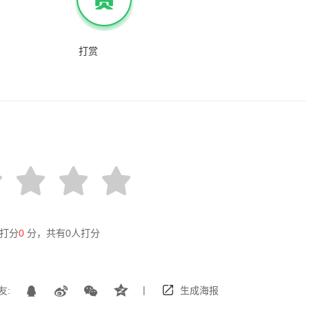
打赏
打分
0
分，共有
0
人打分
|
友:
生成海报