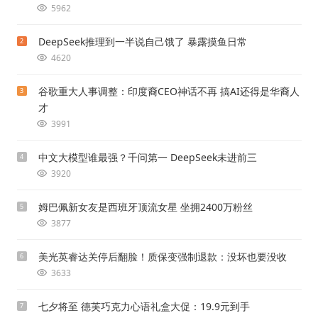
5962
DeepSeek推理到一半说自己饿了 暴露摸鱼日常
2
4620
谷歌重大人事调整：印度裔CEO神话不再 搞AI还得是华裔人
3
才
3991
中文大模型谁最强？千问第一 DeepSeek未进前三
4
3920
姆巴佩新女友是西班牙顶流女星 坐拥2400万粉丝
5
3877
美光英睿达关停后翻脸！质保变强制退款：没坏也要没收
6
3633
七夕将至 德芙巧克力心语礼盒大促：19.9元到手
7