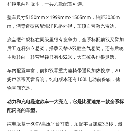
和纯电两种版本，一共六款配置可选。
整车尺寸5150mm x 1999mm×1505mm，轴距3030m
m，溜背造型搭配海洋风格外观，车顶自带激光雷达。
底盘硬件规格在同级里很有竞争力，全系标配前双叉臂加
后五连杆独立悬架，搭载云辇-A双腔空气悬架，还有后轮
主动转向，转弯半径只有4.62米，大车掉头也很灵活。
车内配置丰富，前排双零重力座椅带通风加热按摩，20
扬声器帝瓦雷音响，纯电版本还有160L电动前备箱，储
物空间充足。
动力和充电是这款车一大亮点，它是比亚迪第一款全系标
配闪充的车型。
纯电版基于800V高压平台打造，顶配零百加速3.3秒，最