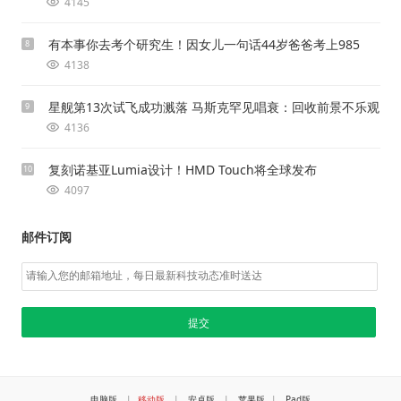
4145
有本事你去考个研究生！因女儿一句话44岁爸爸考上985
8
4138
星舰第13次试飞成功溅落 马斯克罕见唱衰：回收前景不乐观
9
4136
复刻诺基亚Lumia设计！HMD Touch将全球发布
10
4097
邮件订阅
电脑版
|
移动版
|
安卓版
|
苹果版
|
Pad版