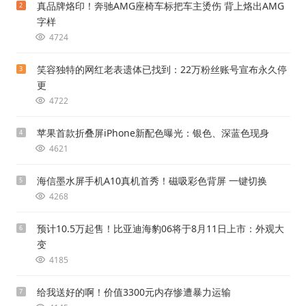
真品牌烙印！奔驰AMG座椅车标把车主烫伤 背上烙出AMG
2
字样
4724
笑容独特的网红老表遗体已找到：22万粉丝账号宣布永久停
3
更
4722
苹果首款折叠屏iPhone新配色曝光：银色、深蓝色现身
4
4621
海信墨水屏手机A10真机首秀！磁吸彩色背屏 一键切换
5
4268
预计10.5万起售！比亚迪海豹06将于8月11日上市：外观大
6
变
4185
给我送好的啊！价值3300元内存惨遭暴力运输
7