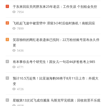
于东来回应关闭胖东来25年老店：工作失误 个别租金失控
1
7954
飞机起飞途中被雷劈中 滞留3小时后临时换机！南航回应
2
7899
笑容独特的网红老表遗体已找到：22万粉丝账号宣布永久停
3
更
5436
有本事你去考个研究生！因女儿一句话44岁爸爸考上985
4
4771
预计10.5万起售！比亚迪海豹06将于8月11日上市：外观大
5
变
4726
星舰第13次试飞成功溅落 马斯克罕见唱衰：回收前景不乐观
6
4658