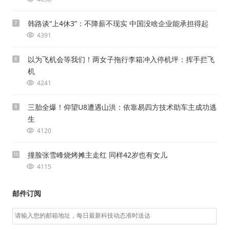
韩路谈“上4休3”：不降薪不现实 中国没啥企业能承担得起
7
4391
以为飞机会等我们！两女子拖行李箱冲入停机坪：挥手拦飞
8
机
4241
三胎全爆！仰望U8遭遇山洪：依靠易四方技术助车主成功逃
9
生
4120
撞脸张雪峰烧烤摊主走红 同样42岁也有女儿
10
4115
邮件订阅