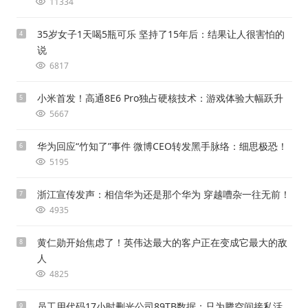
11334
35岁女子1天喝5瓶可乐 坚持了15年后：结果让人很害怕的
4
说
6817
小米首发！高通8E6 Pro独占硬核技术：游戏体验大幅跃升
5
5667
华为回应“竹知了”事件 微博CEO转发黑手脉络：细思极恐！
6
5195
浙江宣传发声：相信华为还是那个华为 穿越嘈杂一往无前！
7
4935
黄仁勋开始焦虑了！英伟达最大的客户正在变成它最大的敌
8
人
4825
员工用代码17小时删光公司89TB数据：只为腾空间接私活
9