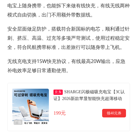
电宝上随身携带，也能拆下来做有线快充，有线无线两种
模式自由切换，出门不用额外带数据线。
安全层面做足防护，搭载符合新国标的电芯，顺利通过针
刺、挤压、高温、过充等多项严苛测试，使用过程稳定安
全，符合民航携带标准，出差旅行可以随身带上飞机。
无线充电支持15W快充协议，有线最高20W输出，应急
补电效率足够日常通勤使用。
SHARGE闪极磁吸充电宝【3C认
京东
证】2026新款苹显智能快充超薄移动
电源苹果iPhone17手机户外电源可上飞
机 【星空银】智能屏显|可识别iPhone|
199元
领40元券
超薄磁吸
广告