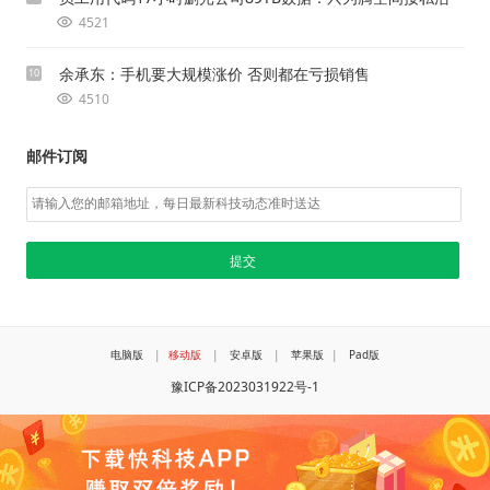
4521
余承东：手机要大规模涨价 否则都在亏损销售
10
4510
邮件订阅
电脑版
|
移动版
|
安卓版
|
苹果版
|
Pad版
豫ICP备2023031922号-1