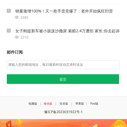
销量激增100%！又一抢手货卖爆了：老外开始疯狂扫货
9
3385
女子刚提新车被小孩泼沙撒尿 索赔2.4万遭拒 家长:你去起诉
10
3210
邮件订阅
电脑版
|
移动版
|
安卓版
|
苹果版
|
Pad版
豫ICP备2023031922号-1