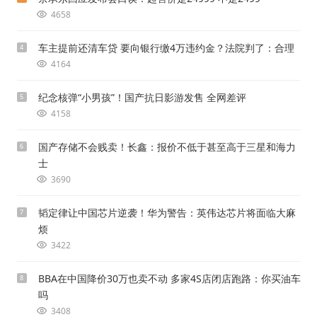
4658
车主提前还清车贷 要向银行缴4万违约金？法院判了：合理
4
4164
纪念核弹“小男孩”！国产抗日影游发售 全网差评
5
4158
国产存储不会贱卖！长鑫：报价不低于甚至高于三星和海力
6
士
3690
韬定律让中国芯片逆袭！华为警告：英伟达芯片将面临大麻
7
烦
3422
BBA在中国降价30万也卖不动 多家4S店闭店跑路：你买油车
8
吗
3408