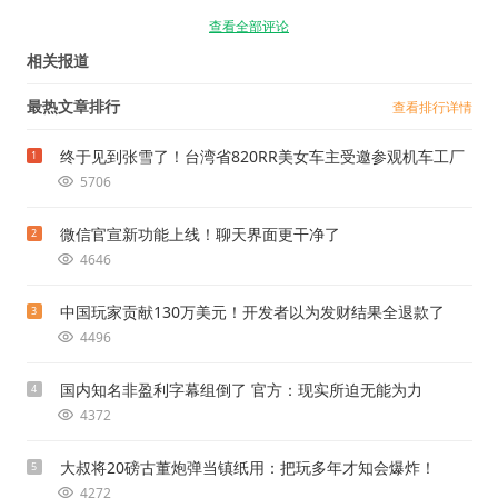
查看全部评论
相关报道
最热文章排行
查看排行详情
终于见到张雪了！台湾省820RR美女车主受邀参观机车工厂
1
5706
微信官宣新功能上线！聊天界面更干净了
2
4646
中国玩家贡献130万美元！开发者以为发财结果全退款了
3
4496
国内知名非盈利字幕组倒了 官方：现实所迫无能为力
4
4372
大叔将20磅古董炮弹当镇纸用：把玩多年才知会爆炸！
5
4272