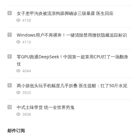
女子患甲沟炎被流浪狗舔脚确诊三级暴露 医生回应
6
4158
Windows用户不再裸奔！一键清除禁用微软隐藏追踪标识
7
4116
零GPU跑通DeepSeek！中国第一超算用CPU打了一场翻身
8
仗
4044
两小孩低头玩手机幅度几乎折叠 医生提醒：扛了50斤水泥
9
3920
中式土味带货 统一全世界穷鬼
10
3608
邮件订阅