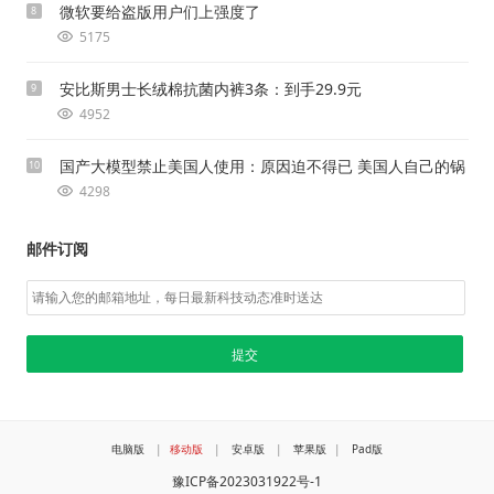
微软要给盗版用户们上强度了
8
5175
安比斯男士长绒棉抗菌内裤3条：到手29.9元
9
4952
国产大模型禁止美国人使用：原因迫不得已 美国人自己的锅
10
4298
邮件订阅
电脑版
|
移动版
|
安卓版
|
苹果版
|
Pad版
豫ICP备2023031922号-1