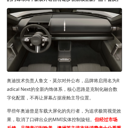
奥迪技术负责人鲁文・莫尔对外公布，品牌将启用名为R
adical Next的全新内饰体系，核心思路是克制化融合数
字化配置，不再让屏幕占据座舱主导位置。
早些年奥迪曾是车载大屏化的先行者，为追求极简视觉效
果，取消了口碑出众的MMI实体控制旋钮。
但经过市场
反馈，品牌意识到欧美、澳洲等主流市场消费者十分看重