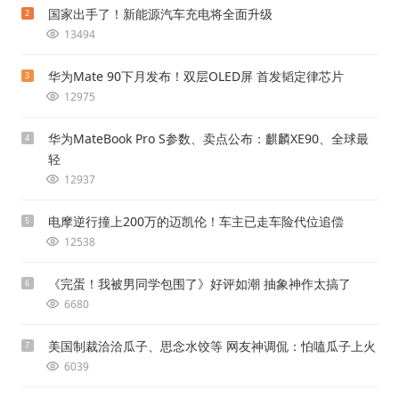
国家出手了！新能源汽车充电将全面升级
2
13494
华为Mate 90下月发布！双层OLED屏 首发韬定律芯片
3
12975
华为MateBook Pro S参数、卖点公布：麒麟XE90、全球最
4
轻
12937
电摩逆行撞上200万的迈凯伦！车主已走车险代位追偿
5
12538
《完蛋！我被男同学包围了》好评如潮 抽象神作太搞了
6
6680
美国制裁洽洽瓜子、思念水饺等 网友神调侃：怕嗑瓜子上火
7
6039