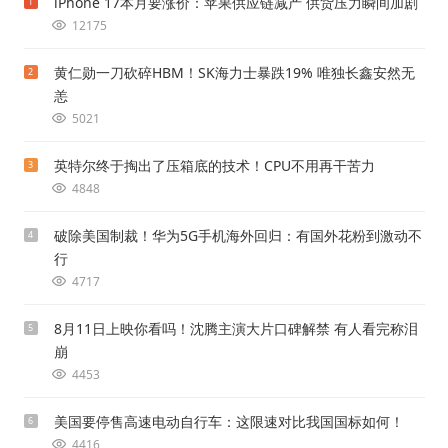
iPhone 17本月要涨价：苹果供应链减产 供货压力瞬间加剧
1
12175
黄仁勋一刀砍碎HBM！SK海力士暴跌19% 唯独长鑫安然无
2
恙
5021
英特尔终于掏出了压箱底的技术！CPU不用再干苦力
3
4848
破除美国制裁！华为5G手机海外回归：有国外花粉到激动不
4
行
4717
8月11日上映你看吗！沈腾主演大片口碑解禁 有人看完称泪
5
崩
4453
美国要停售高速电动自行车：这限速对比我国国标如何！
6
4416