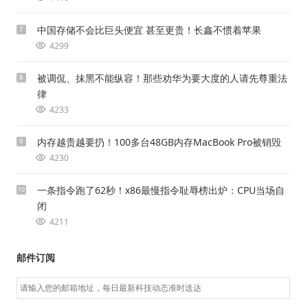
中国存储不会比巨头便宜 甚至更贵！长鑫不惯着苹果
7
4299
被调侃、抹黑不能纵容！那些劝华为要大度的人请先尊重法
8
律
4233
内存越贵越要扔！100多台48GB内存MacBook Pro被销毁
9
4230
一条指令跑了62秒！x86最慢指令耻辱榜出炉：CPU当场自
10
闭
4211
邮件订阅