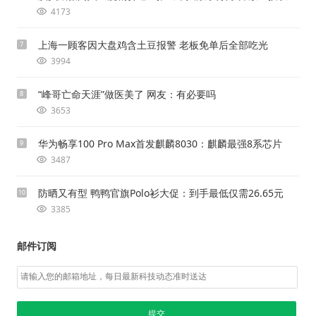
4173
上海一顾客因大盘鸡含土豆报警 老板免单后全部吃光
7
3994
“峰哥亡命天涯”做医美了 网友：有必要吗
8
3653
华为畅享100 Pro Max首发麒麟8030：麒麟最强8系芯片
9
3487
防晒又有型 鸭鸭官旗Polo衫大促：到手最低仅需26.65元
10
3385
邮件订阅