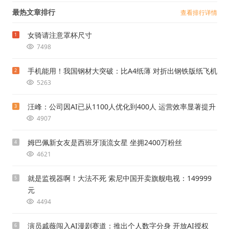
最热文章排行
查看排行详情
女骑请注意罩杯尺寸
1
7498
手机能用！我国钢材大突破：比A4纸薄 对折出钢铁版纸飞机
2
5263
汪峰：公司因AI已从1100人优化到400人 运营效率显著提升
3
4907
姆巴佩新女友是西班牙顶流女星 坐拥2400万粉丝
4
4621
就是监视器啊！大法不死 索尼中国开卖旗舰电视：149999
5
元
4494
演员戚薇闯入AI漫剧赛道：推出个人数字分身 开放AI授权
6