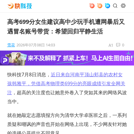
高考699分女生建议高中少玩手机遭网暴后又
遇冒名账号带货：希望回归平静生活
雪花
2026年07月08日 14:03
0
快科技7月8日消息，
近日来自河南平顶山郏县的农村女
孩韩雅平，凭借高考物理类699分的亮眼成绩引发全网关
注
，超高的关注度也让她意外卷入了突如其来的网络风波
当中。
就在她敲定志愿填报方向为清华大学卓医班之后，一系列
质疑和嘲讽的声音也开始在网络上出现，不少网友针对她
的选择公开提出不同意见。