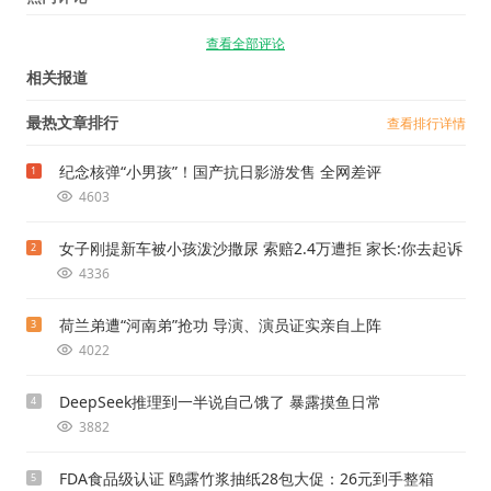
查看全部评论
相关报道
最热文章排行
查看排行详情
纪念核弹“小男孩”！国产抗日影游发售 全网差评
1
4603
女子刚提新车被小孩泼沙撒尿 索赔2.4万遭拒 家长:你去起诉
2
4336
荷兰弟遭“河南弟”抢功 导演、演员证实亲自上阵
3
4022
DeepSeek推理到一半说自己饿了 暴露摸鱼日常
4
3882
FDA食品级认证 鸥露竹浆抽纸28包大促：26元到手整箱
5