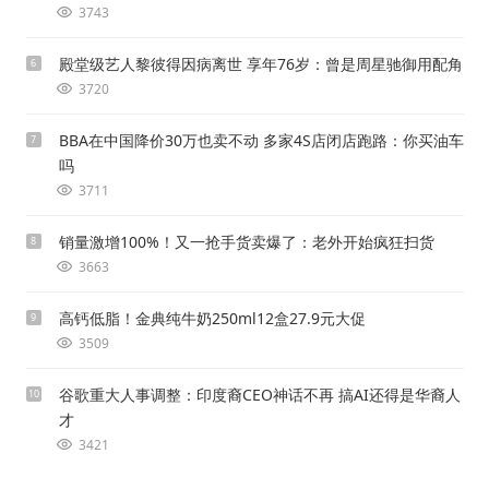
3743
殿堂级艺人黎彼得因病离世 享年76岁：曾是周星驰御用配角
6
3720
BBA在中国降价30万也卖不动 多家4S店闭店跑路：你买油车
7
吗
3711
销量激增100%！又一抢手货卖爆了：老外开始疯狂扫货
8
3663
高钙低脂！金典纯牛奶250ml12盒27.9元大促
9
3509
谷歌重大人事调整：印度裔CEO神话不再 搞AI还得是华裔人
10
才
3421