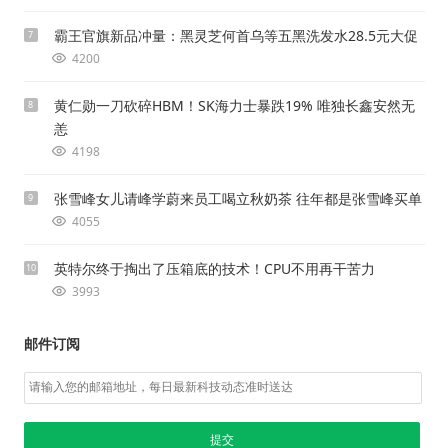
霸王官旗新品冲量：黑灵芝何首乌等五黑洗发水28.5元大促
7
4200
黄仁勋一刀砍碎HBM！SK海力士暴跌19% 唯独长鑫安然无
8
恙
4198
张雪峰女儿请峰学蔚来员工喝立秋奶茶 往年都是张雪峰买单
9
4055
英特尔终于掏出了压箱底的技术！CPU不用再干苦力
10
3993
邮件订阅