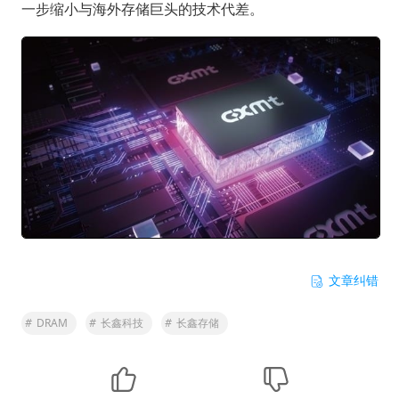
一步缩小与海外存储巨头的技术代差。
文章纠错
#
DRAM
#
长鑫科技
#
长鑫存储