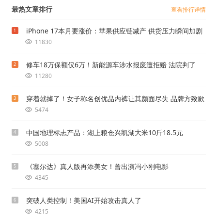
最热文章排行
查看排行详情
iPhone 17本月要涨价：苹果供应链减产 供货压力瞬间加剧
1
11830
修车18万保额仅6万！新能源车涉水报废遭拒赔 法院判了
2
11280
穿着就掉了！女子称名创优品内裤让其颜面尽失 品牌方致歉
3
5474
中国地理标志产品：湖上粮仓兴凯湖大米10斤18.5元
4
5008
《塞尔达》真人版再添美女！曾出演冯小刚电影
5
4345
突破人类控制！美国AI开始攻击真人了
6
4215