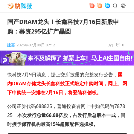
国产DRAM龙头！长鑫科技7月16日新股申
购：募资295亿扩产晶圆
建嘉
2026年07月09日 07:12
0
快科技7月9日消息，据上交所披露的完整发行公告，
国
内DRAM存储龙头长鑫科技正式敲定申购时间，网上、网
下申购统一安排在7月16日，将登陆科创板。
公司证券代码688825，普通投资者网上申购代码为7878
25，
本次发行总量66.88亿股，占发行后总股本一成，同
时授予保荐机构最高15%超额配售选择权。