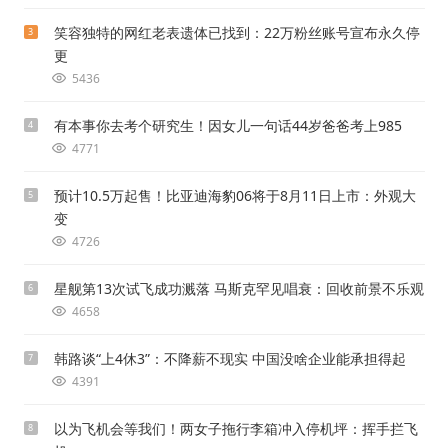
笑容独特的网红老表遗体已找到：22万粉丝账号宣布永久停
3
更
5436
有本事你去考个研究生！因女儿一句话44岁爸爸考上985
4
4771
预计10.5万起售！比亚迪海豹06将于8月11日上市：外观大
5
变
4726
星舰第13次试飞成功溅落 马斯克罕见唱衰：回收前景不乐观
6
4658
韩路谈“上4休3”：不降薪不现实 中国没啥企业能承担得起
7
4391
以为飞机会等我们！两女子拖行李箱冲入停机坪：挥手拦飞
8