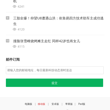
机
4241
三胎全爆！仰望U8遭遇山洪：依靠易四方技术助车主成功逃
9
生
4120
撞脸张雪峰烧烤摊主走红 同样42岁也有女儿
10
4115
邮件订阅
电脑版
|
移动版
|
安卓版
|
苹果版
|
Pad版