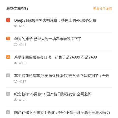
最热文章排行
查看排行详情
DeepSeek预告将大幅涨价：整体上调API服务定价
1
6445
华为的摊子 已经大到一场发布会装不下了
2
4948
余承东回应发布会口误：起售价是24999 不是2499
3
4536
车主提前还清车贷 要向银行缴4万违约金？法院判了：合理
4
4137
纪念核弹“小男孩”！国产抗日影游发售 全网差评
5
4128
国产存储不会贱卖！长鑫：报价不低于甚至高于三星和海力
6