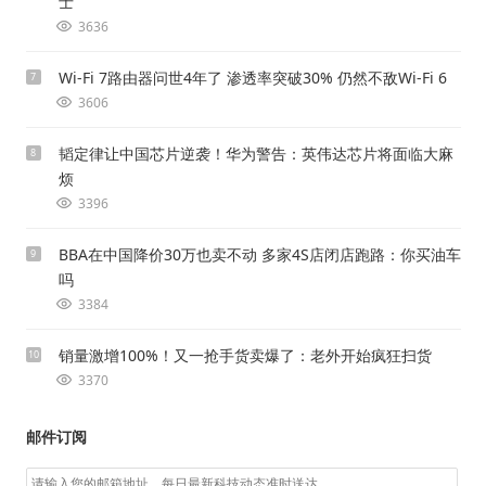
士
3636
Wi-Fi 7路由器问世4年了 渗透率突破30% 仍然不敌Wi-Fi 6
7
3606
韬定律让中国芯片逆袭！华为警告：英伟达芯片将面临大麻
8
烦
3396
BBA在中国降价30万也卖不动 多家4S店闭店跑路：你买油车
9
吗
3384
销量激增100%！又一抢手货卖爆了：老外开始疯狂扫货
10
3370
邮件订阅