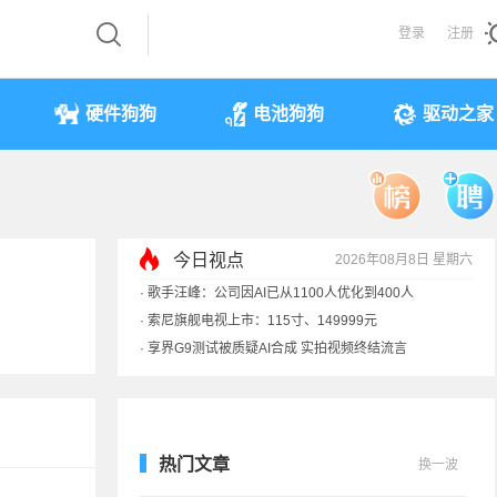
登录
注册
硬件狗狗
电池狗狗
驱动之家
今日视点
2026年08月8日 星期六
·
歌手汪峰：公司因AI已从1100人优化到400人
·
索尼旗舰电视上市：115寸、149999元
·
享界G9测试被质疑AI合成 实拍视频终结流言
·
SpaceX火箭残骸7倍音速撞月球 对比图像公布
·
苹果借长鑫存储压价韩系内存厂商！结果没用
热门文章
换一波