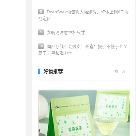
8
DeepSeek预告将大幅涨价：整体上调API服
务定价
9
女骑请注意罩杯尺寸
10
国产存储不会贱卖！长鑫：报价不低于甚至
高于三星和海力士
好物推荐
换一波