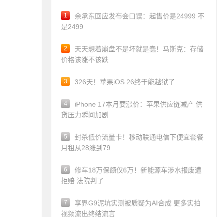
1
余承东回应发布会口误：起售价是24999 不
是2499
2
天天想着崩盘不是坏就是蠢！马斯克：存储
价格该涨不该跌
3
326天！苹果iOS 26终于能越狱了
4
iPhone 17本月要涨价：苹果供应链减产 供
货压力瞬间加剧
5
封杀低价流量卡！移动联通电信下便宜套餐
月租从28涨到79
6
修车18万保额仅6万！新能源车涉水报废遭
拒赔 法院判了
7
享界G9泥坑实测被质疑为AI合成 更多实拍
视频流出终结流言