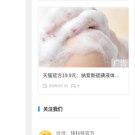
天猫官方19.9元：纳爱斯硫磺液体香
2026-07-31
0
皂2斤大促
关注我们
微博：
快科技官方