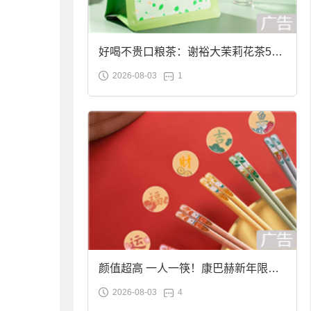
好喝不贵口粮茶：谢裕大茉莉花茶50g
2026-08-03
1
袋装9.9元到手
颜值超高 一人一筷！康巴赫新年限定
2026-08-03
4
合金筷子大促：19.9元