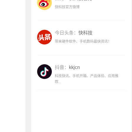
快科技官方微博
今日头条：
快科技
带来硬件软件、手机数码最快资讯！
抖音：
kkjcn
科技快讯、手机开箱、产品体验、应用推
荐...