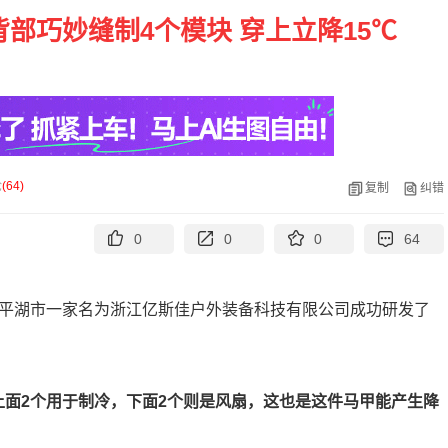
部巧妙缝制4个模块 穿上立降15℃
论
(
64
)
复制
纠错
0
0
0
64
，平湖市一家名为浙江亿斯佳户外装备科技有限公司成功研发了
上面2个用于制冷，下面2个则是风扇，这也是这件马甲能产生降