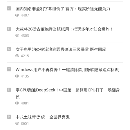
国内知名非盈利字幕组倒了 官方：现实所迫无能为力
4
4407
大叔将20磅古董炮弹当镇纸用：把玩多年才知会爆炸！
5
4303
女子患甲沟炎被流浪狗舔脚确诊三级暴露 医生回应
6
4215
Windows用户不再裸奔！一键清除禁用微软隐藏追踪标识
7
4135
零GPU跑通DeepSeek！中国第一超算用CPU打了一场翻身
8
仗
4081
中式土味带货 统一全世界穷鬼
9
3651