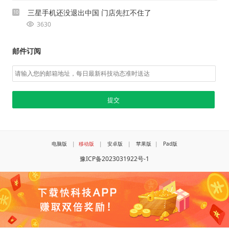
三星手机还没退出中国 门店先扛不住了
10
3630
邮件订阅
电脑版
|
移动版
|
安卓版
|
苹果版
|
Pad版
豫ICP备2023031922号-1