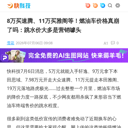
8万买速腾、11万买雅阁等！燃油车价格真崩
了吗：跳水价大多是营销噱头
雪花
2026年07月06日 09:08
0
快科技7月6日消息，5万元就能入手轩逸、9万元拿下本
田思域、7.98万元开走大众速腾、11万元提走本田雅阁、
19万元落地路虎极光……过去整整一个月里，燃油车市场
的降价力度一路探底，不少网友都用杀疯了来形容当下燃
油车终端售价的跳水程度。
很多刷到这类低价宣传的消费者难免动了近期换车的心
思，但这里需要给大家提个醒，网上传的这类地板级燃油