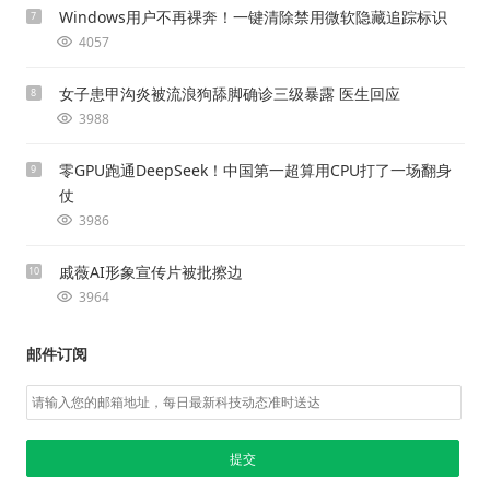
Windows用户不再裸奔！一键清除禁用微软隐藏追踪标识
7
4057
女子患甲沟炎被流浪狗舔脚确诊三级暴露 医生回应
8
3988
零GPU跑通DeepSeek！中国第一超算用CPU打了一场翻身
9
仗
3986
戚薇AI形象宣传片被批擦边
10
3964
邮件订阅