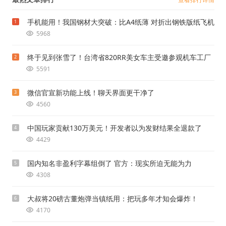
手机能用！我国钢材大突破：比A4纸薄 对折出钢铁版纸飞机
1
5968
终于见到张雪了！台湾省820RR美女车主受邀参观机车工厂
2
5591
微信官宣新功能上线！聊天界面更干净了
3
4560
中国玩家贡献130万美元！开发者以为发财结果全退款了
4
4429
国内知名非盈利字幕组倒了 官方：现实所迫无能为力
5
4308
大叔将20磅古董炮弹当镇纸用：把玩多年才知会爆炸！
6
4170