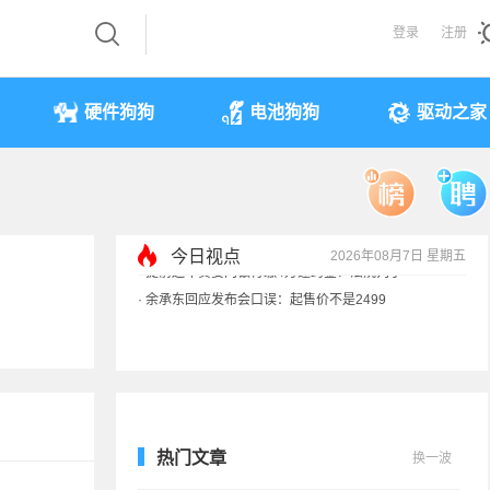
登录
注册
硬件狗狗
电池狗狗
驱动之家
今日视点
2026年08月7日 星期五
·
余承东回应发布会口误：起售价不是2499
·
奥迪斥巨资打造的电子门把手 CEO试驾后叫停
·
国产存储不会贱卖！长鑫：报价甚至高于三星
·
提前还车贷要向银行缴4万违约金？法院判了
热门文章
换一波