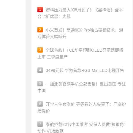
1
游科压力最大的8月到了！《黑神话》全平
台七折优惠：史低
2
小米首发！高通8E6 Pro独占硬核技术：游
戏体验大幅跃升
3
全球首款！TCL华星印刷OLED显示器即将
上市 三季度量产
4
3499元起 华为首款RGB-MiniLED电视开售
5
一加北美官网手机全部售罄！退出美国 专注
中国
6
开学三件套涨价 等等看的人失算了：厂商纷
纷提价
7
泰航拒载22名中国乘客 安保人员做“拉眼角”
动作 机场致歉