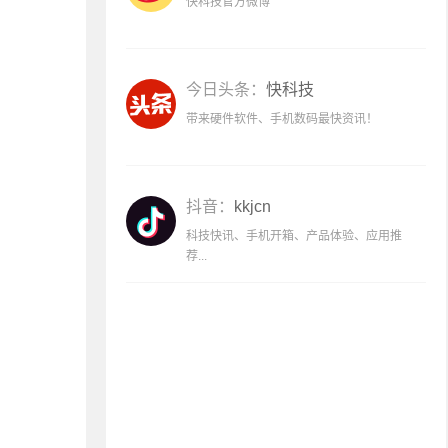
快科技官方微博
今日头条：
快科技
带来硬件软件、手机数码最快资讯！
抖音：
kkjcn
科技快讯、手机开箱、产品体验、应用推
荐...