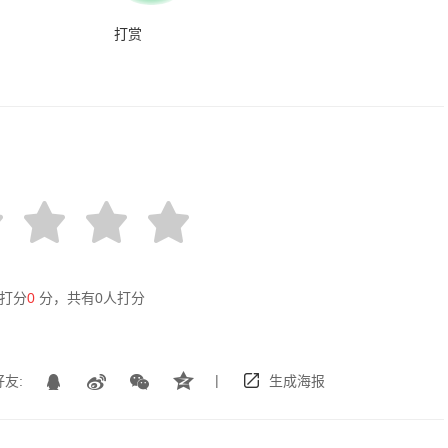
打赏
打分
0
分，共有
0
人打分
|
友:
生成海报