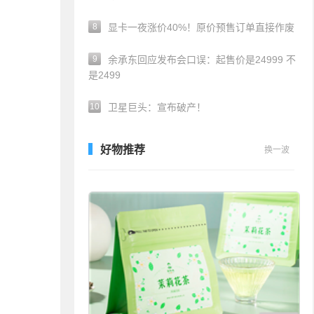
8
显卡一夜涨价40%！原价预售订单直接作废
9
余承东回应发布会口误：起售价是24999 不
是2499
10
卫星巨头：宣布破产！
好物推荐
换一波