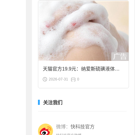
天猫官方19.9元：纳爱斯硫磺液体香
2026-07-31
0
皂2斤大促
关注我们
微博：
快科技官方