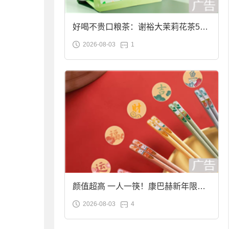
好喝不贵口粮茶：谢裕大茉莉花茶50g
2026-08-03
1
袋装9.9元到手
颜值超高 一人一筷！康巴赫新年限定
2026-08-03
4
合金筷子大促：19.9元