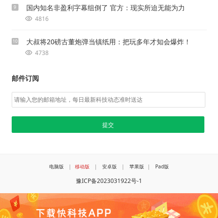
国内知名非盈利字幕组倒了 官方：现实所迫无能为力
9
4816
大叔将20磅古董炮弹当镇纸用：把玩多年才知会爆炸！
10
4738
邮件订阅
电脑版
|
移动版
|
安卓版
|
苹果版
|
Pad版
豫ICP备2023031922号-1