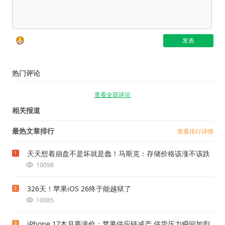
热门评论
查看全部评论
相关报道
最热文章排行
查看排行详情
天天想着崩盘不是坏就是蠢！马斯克：存储价格该涨不该跌
1
10098
326天！苹果iOS 26终于能越狱了
2
10085
iPhone 17本月要涨价：苹果供应链减产 供货压力瞬间加剧
3