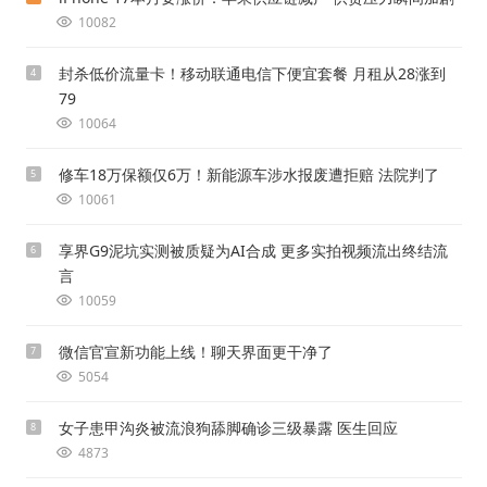
10082
封杀低价流量卡！移动联通电信下便宜套餐 月租从28涨到
4
79
10064
修车18万保额仅6万！新能源车涉水报废遭拒赔 法院判了
5
10061
享界G9泥坑实测被质疑为AI合成 更多实拍视频流出终结流
6
言
10059
微信官宣新功能上线！聊天界面更干净了
7
5054
女子患甲沟炎被流浪狗舔脚确诊三级暴露 医生回应
8
4873