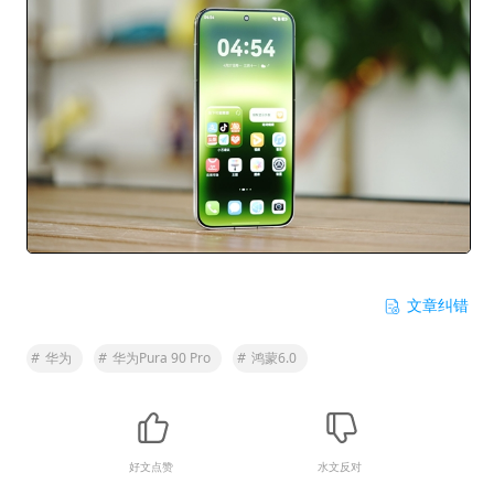
文章纠错
#
华为
#
华为Pura 90 Pro
#
鸿蒙6.0
好文点赞
水文反对