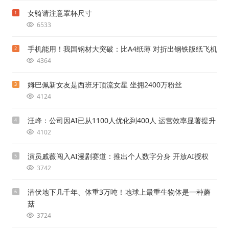
女骑请注意罩杯尺寸
1
6533
手机能用！我国钢材大突破：比A4纸薄 对折出钢铁版纸飞机
2
4364
姆巴佩新女友是西班牙顶流女星 坐拥2400万粉丝
3
4124
汪峰：公司因AI已从1100人优化到400人 运营效率显著提升
4
4102
演员戚薇闯入AI漫剧赛道：推出个人数字分身 开放AI授权
5
3742
潜伏地下几千年、体重3万吨！地球上最重生物体是一种蘑
6
菇
3724